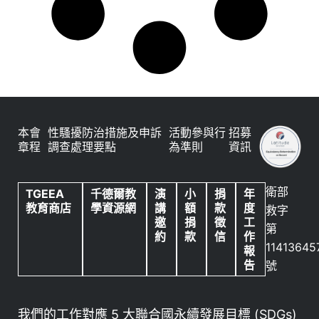
本會
性騷擾防治措施及申訴
活動參與行
招募
章程
調查處理要點
為準則
資訊
衛部
TGEEA
千德爾教
演
小
捐
年
教育商店
學資源網
講
額
款
度
救字
邀
捐
徵
工
第
約
款
信
作
11413645
報
告
號
我們的工作對應 5 大聯合國永續發展目標 (SDGs)