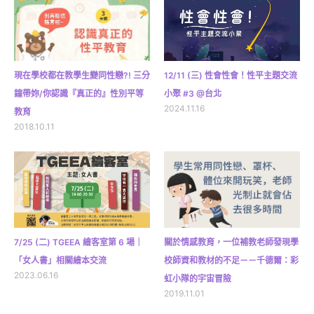
現在學校都在教學生變同性戀?! 三分
12/11 (三) 性會性會！性平主題交流
鐘帶妳/你認識『真正的』性別平等
小聚 #3 @台北
2024.11.16
教育
2018.10.11
7/25 (二) TGEEA 繪客室第 6 場｜
關於情感教育，一位補教老師發現學
「女人書」相關繪本交流
校師資和教材的不足－－千德爾：彩
2023.06.16
虹小隊的宇宙冒險
2019.11.01