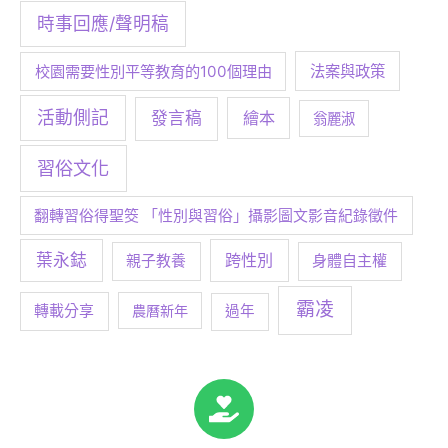
時事回應/聲明稿
校園需要性別平等教育的100個理由
法案與政策
活動側記
發言稿
繪本
翁麗淑
習俗文化
翻轉習俗得聖筊 「性別與習俗」攝影圖文影音紀錄徵件
葉永鋕
跨性別
身體自主權
親子教養
霸凌
轉載分享
農曆新年
過年