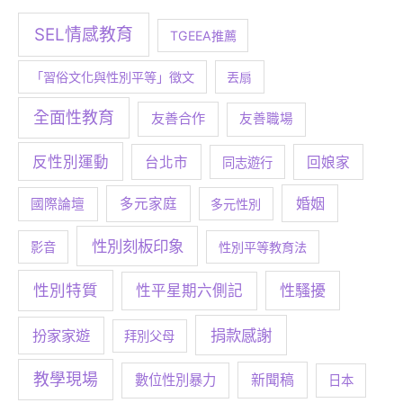
SEL情感教育
TGEEA推薦
「習俗文化與性別平等」徵文
丟扇
全面性教育
友善合作
友善職場
反性別運動
台北市
回娘家
同志遊行
婚姻
多元家庭
國際論壇
多元性別
性別刻板印象
影音
性別平等教育法
性別特質
性騷擾
性平星期六側記
捐款感謝
扮家家遊
拜別父母
教學現場
數位性別暴力
新聞稿
日本