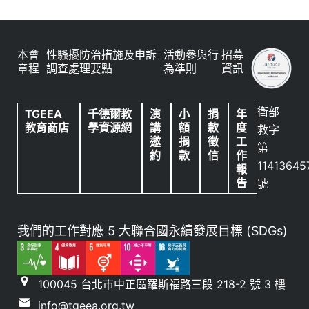
本會
性騷擾防治措施及申訴
活動參與行
招募
章程
調查處理要點
為準則
資訊
衛部
TGEEA
千德爾教
演
小
捐
年
教育商店
學資源網
講
額
款
度
救字
邀
捐
徵
工
第
約
款
信
作
11413645
報
告
號
我們的工作對應 5 大聯合國永續發展目標 (SDGs)
100045 台北市中正區羅斯福路三段 218-2 號 3 樓
info@tgeea.org.tw