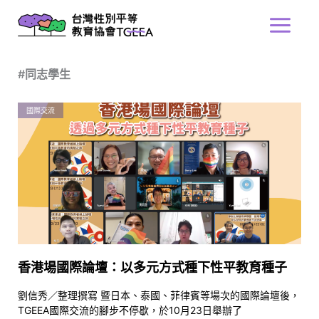
跳
Main
至
Menu
主
要
#同志學生
內
容
國際交流
香港場國際論壇：以多元方式種下性平教育種子
劉信秀／整理撰寫 暨日本、泰國、菲律賓等場次的國際論壇後，
TGEEA國際交流的腳步不停歇，於10月23日舉辦了