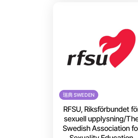
瑞典 SWEDEN
RFSU, Riksförbundet fö
sexuell upplysning/Th
Swedish Association fo
Sexuality Education