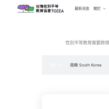
跳
最新消息
關於
至
主
要
內
容
性別平等教育需要跨領
全部 All
南韓 South Korea