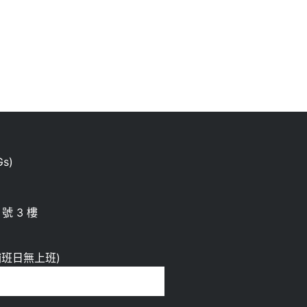
s)
號 3 樓
00 補班日無上班)