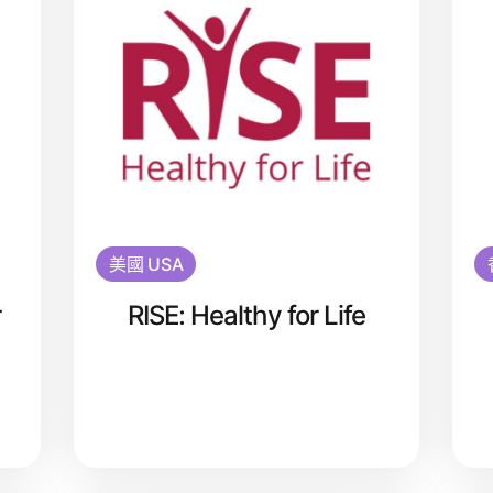
美國 USA
r
RISE: Healthy for Life