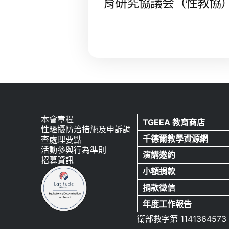
育研究協議会（性教協
本會章程
TGEEA 教育商店
性騷擾防治措施及申訴調
千德爾教學資源網
查處理要點
活動參與行為準則
演講邀約
招募資訊
小額捐款
捐款徵信
年度工作報告
衛部救字第 1141364573