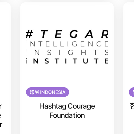
印尼 INDONESIA
r
Hashtag Courage
e
Foundation
r