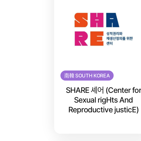
南韓 SOUTH KOREA
SHARE 셰어 (Center fo
Sexual rigHts And
Reproductive justicE)