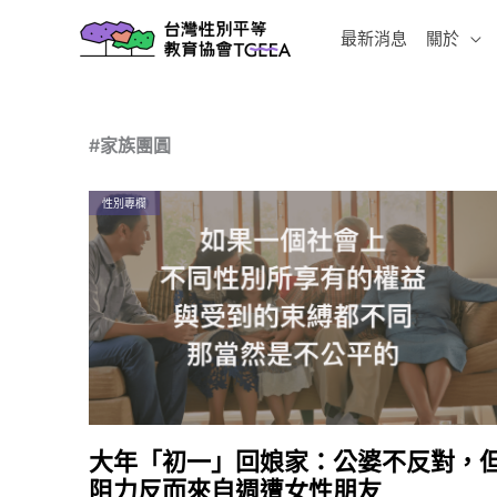
跳
最新消息
關於
至
主
要
內
#家族團圓
容
性別專欄
大年「初一」回娘家：公婆不反對，
阻力反而來自週遭女性朋友