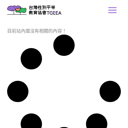
跳
Main
至
Menu
主
要
目前站內還沒有相關的內容！
內
容