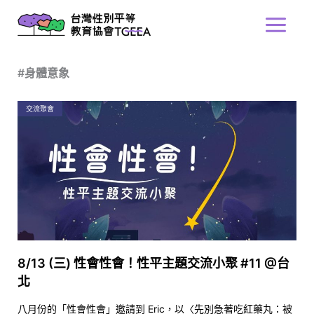
跳
Main
至
Menu
主
要
#身體意象
內
容
交流聚會
8/13 (三) 性會性會！性平主題交流小聚 #11 @台
北
八月份的「性會性會」邀請到 Eric，以〈先別急著吃紅藥丸：被