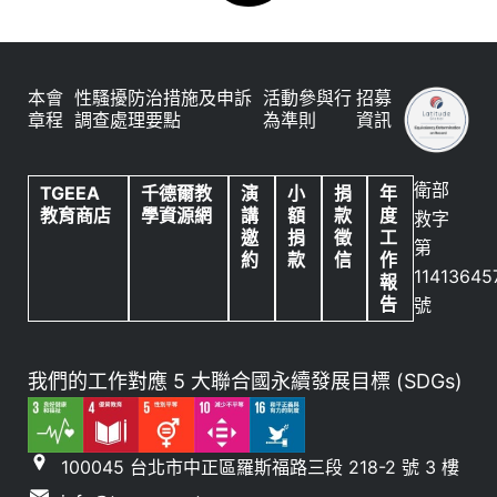
本會
性騷擾防治措施及申訴
活動參與行
招募
章程
調查處理要點
為準則
資訊
衛部
TGEEA
千德爾教
演
小
捐
年
教育商店
學資源網
講
額
款
度
救字
邀
捐
徵
工
第
約
款
信
作
11413645
報
告
號
我們的工作對應 5 大聯合國永續發展目標 (SDGs)
100045 台北市中正區羅斯福路三段 218-2 號 3 樓