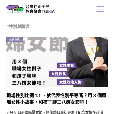
跳
Main
至
Menu
主
要
#性別與職涯
內
容
性別專欄
職場性別比例 1:1 ，就代表性別平等嗎？用 3 個職
場女性小故事，和孩子聊三八婦女節吧！
3 月 8 日是國際婦女節，這個節日最初是為了紀念女性在政治、