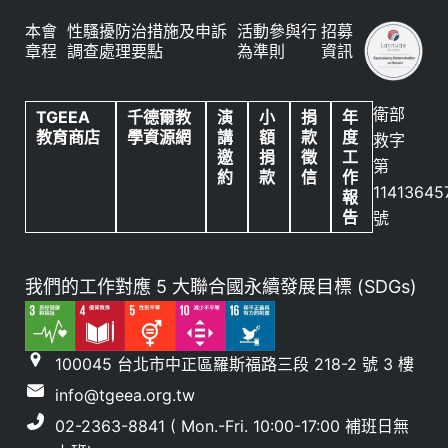
本會
性騷擾防治措施及申訴
活動參與行
招募
章程
調查處理要點
為準則
資訊
衛部
TGEEA
千德爾教
演
小
捐
年
教育商店
學資源網
講
額
款
度
救字
邀
捐
徵
工
第
約
款
信
作
11413645
報
告
號
我們的工作對應 5 大聯合國永續發展目標 (SDGs)
100045 台北市中正區羅斯福路三段 218-2 號 3 樓
info@tgeea.org.tw
02-2363-8841 ( Mon.-Fri. 10:00-17:00 補班日無