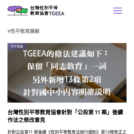
跳
Main
至
Menu
主
要
#性平教育課綱
內
容
性平倡議
台灣性別平等教育協會針對「公投第 11 案」後續
作法之修改意見
針對公投第11 案後續《性別平等教育法施行細則》第13條修正之