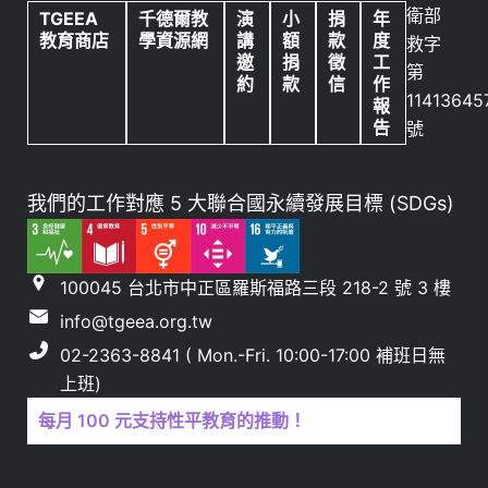
衛部
TGEEA
千德爾教
演
小
捐
年
教育商店
學資源網
講
額
款
度
救字
邀
捐
徵
工
第
約
款
信
作
11413645
報
告
號
我們的工作對應 5 大聯合國永續發展目標 (SDGs)
100045 台北市中正區羅斯福路三段 218-2 號 3 樓
info@tgeea.org.tw
02-2363-8841 ( Mon.-Fri. 10:00-17:00 補班日無
上班)
每月 100 元支持性平教育的推動！