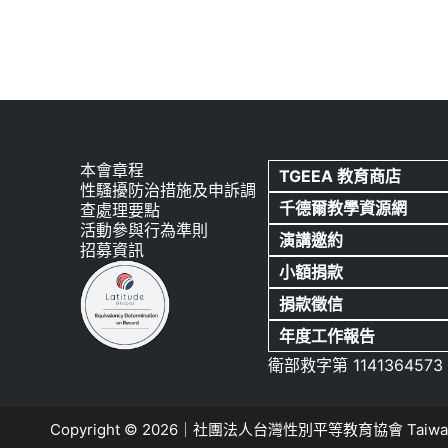
本會章程
TGEEA 教育商店
性騷擾防治措施及申訴調
千德爾教學資源網
查處理要點
活動參與行為準則
演講邀約
招募資訊
小額捐款
捐款徵信
年度工作報告
衛部救字第 1141364573
Copyright © 2026｜社團法人台灣性別平等教育協會 Taiwa