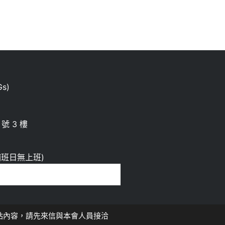
s)
號 3 樓
00 補班日無上班)
，如欲轉載網站內容，請先來信與本會人員接洽