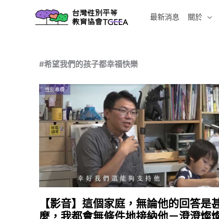
跳
最新消息
關於
至
主
要
內
#希望我們的孩子都幸福快樂
容
性別專欄
【影音】這個家庭，無論他的回答是
麼，我都會無條件地接納他－澄澄燦