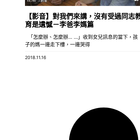
【影音】對我們來講，沒有受過同志
育是遺憾－李爸李媽篇
「怎麼辦、怎麼辦… …」收到女兒訊息的當下，孩
子的媽一邊走下樓，一邊哭得
2018.11.16