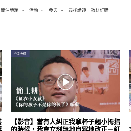
關注議題
活動
參與
尋找講師
教材訂購
性別專欄
甚
【影音】當有人糾正我拿杯子翹小拇指
燦
的時候，我會立刻無地自容地改正－紅