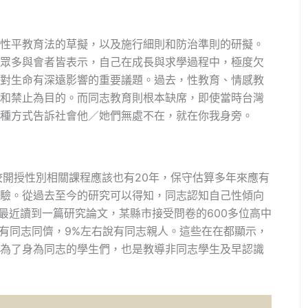
性平教育法的草擬，以及施行細則和防治準則的研擬。
眾多與會者皆表示，自己在成長與求學過程中，極度欠
對生命有深遠影響的重要議題。過去，性教育、情感教
和禁止為目的。而同志教育則根本缺席，即使當時台灣
種方式告訴社會他／她們無處不在，就在你我身旁。
校開授性別相關課程應該也有20年，保守估算多年來應有
驗。從過去至今的研究可以得知，同志認知自己性傾向
。最近讀到一篇研究論文，某縣市接受問卷的600多位高中
邊有同志同儕，9%左右說有同志親人。這些在在都顯示，
為了身為同志的學生們，也是教導非同志學生及早認識