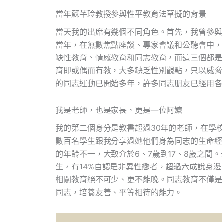
當年蘇芊玲教授參與性平教育法草擬的背景
當天我的出席有幾個不同角色。首先，我曾參與
當年，在無數焦點座談、專家會議和公聽會中，
缺性教育、情感教育和同志教育，而這三個都是
育即或偶而有教，大多缺乏性別觀點，只以威脅
的同志運動已開始多年，許多同志朋友已經用各
我是老師，也是家長，更是一位阿嬤
我的第二個身分是教書超過30年的老師，在學
數百名學生跟我分享過她他們身為同志的生命經
的年齡不一，大致介於6、7歲到17、8歲之間
生，有14%自認是非異性戀者，超過六成說身
相關教育絕不可少、更不能晚。同志教育不僅是
同志，培養友善、平等相待的能力。