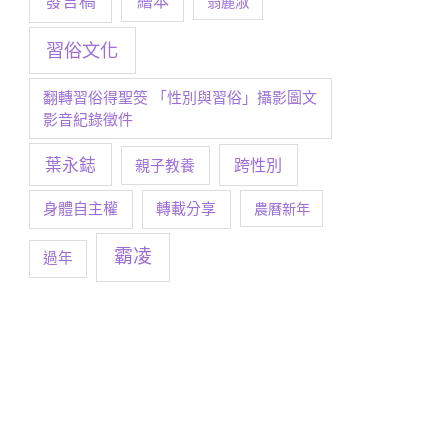
發言稿
繪本
翁麗淑
習俗文化
翻轉習俗得聖筊 「性別與習俗」攝影圖文
影音紀錄徵件
葉永鋕
跨性別
親子教養
身體自主權
轉載分享
農曆新年
霸凌
過年