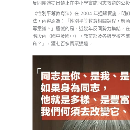
反同團體提出禁止在中小學實施同志教育的公投
《性別平等教育法》在 2004 年通過實施，明
法，內容原為：「性別平等教育相關課程，應涵
等意識。」遺憾的是，近幾年反同勢力集結，在
階段內（國中及國小），教育部及各級學校不應
育？」，獲七百多萬票通過。