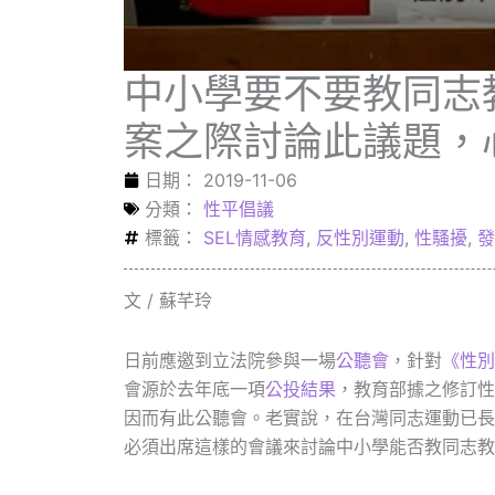
中小學要不要教同志
案之際討論此議題，
日期：
2019-11-06
分類：
性平倡議
標籤：
SEL情感教育
,
反性別運動
,
性騷擾
,
發
文 / 蘇芊玲
日前應邀到立法院參與一場
公聽會
，針對
《性別
會源於去年底一項
公投結果
，教育部據之修訂性
因而有此公聽會。老實說，在台灣同志運動已長
必須出席這樣的會議來討論中小學能否教同志教