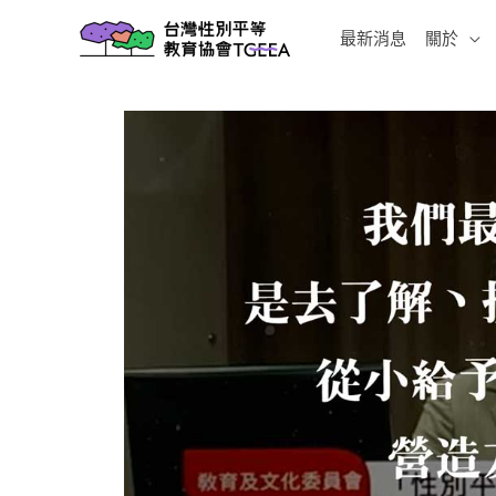
跳
最新消息
關於
至
主
要
內
容