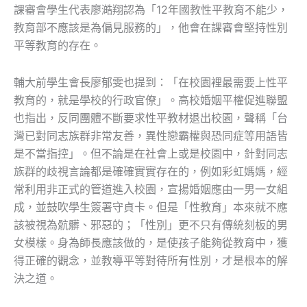
課審會學生代表廖澔翔認為「12年國教性平教育不能少，
教育部不應該是為偏見服務的」，他會在課審會堅持性別
平等教育的存在。
輔大前學生會長廖郁雯也提到：「在校園裡最需要上性平
教育的，就是學校的行政官僚」。高校婚姻平權促進聯盟
也指出，反同團體不斷要求性平教材退出校園，聲稱「台
灣已對同志族群非常友善，異性戀霸權與恐同症等用語皆
是不當指控」。但不論是在社會上或是校園中，針對同志
族群的歧視言論都是確確實實存在的，例如彩虹媽媽，經
常利用非正式的管道進入校園，宣揚婚姻應由一男一女組
成，並鼓吹學生簽署守貞卡。但是「性教育」本來就不應
該被視為骯髒、邪惡的；「性別」更不只有傳統刻板的男
女模樣。身為師長應該做的，是使孩子能夠從教育中，獲
得正確的觀念，並教導平等對待所有性別，才是根本的解
決之道。