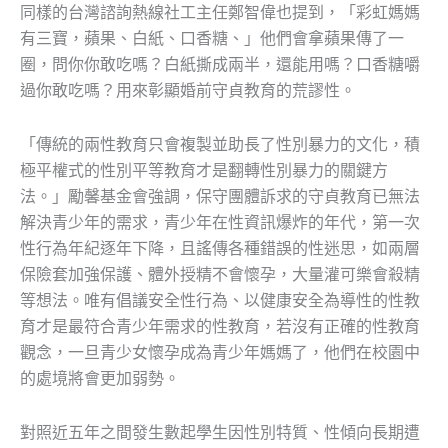
同樣的台灣諮詢熱線社工主任鄭智偉也提到，「彩虹媽媽
有三寶，蘋果、白紙、口香糖、」他們會拿蘋果傳了一
圈，問你你敢吃嗎？白紙撕成兩半，還能用嗎？口香糖嚼
過你敢吃嗎？用來彰顯婚前守貞教育的荒謬性。
「傳統的兩性教育只會複製並助長了性別暴力的文化，積
極平權式的性別平等教育才是翻轉性別暴力的關鍵方
法。」勵馨基金會強調，保守團體訴求的守貞教育已無法
解決青少年的需求，青少年在性資訊爆炸的年代，第一次
性行為年紀逐年下降，且謠傳各種錯誤的性迷思，如兩層
保險套加強保護、體外授精不會懷孕，大量灌可樂會殺精
等想法。唯有倡議安全性行為、以健康安全為導性的性教
育才是最符合青少年需求的性教育，若沒有正確的性教育
觀念，一旦青少女懷孕成為青少年媽媽了，他們在校園中
的處境將會更加弱勢。
對照近五年之間發生數起學生因性別特質、性傾向長期遭