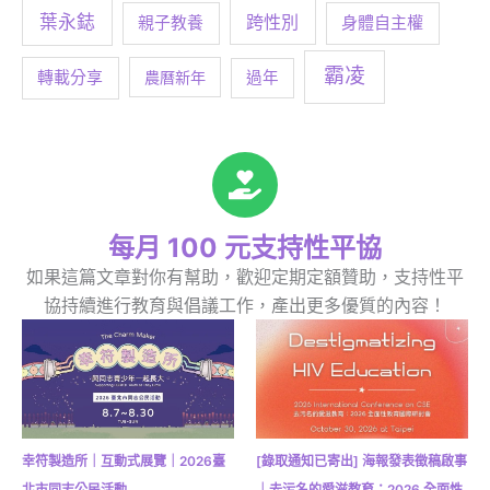
葉永鋕
跨性別
身體自主權
親子教養
霸凌
轉載分享
農曆新年
過年
每月 100 元支持性平協
如果這篇文章對你有幫助，歡迎定期定額贊助，支持性平
協持續進行教育與倡議工作，產出更多優質的內容！
幸符製造所｜互動式展覽｜2026臺
[錄取通知已寄出] 海報發表徵稿啟事
北市同志公民活動
｜去污名的愛滋教育：2026 全面性