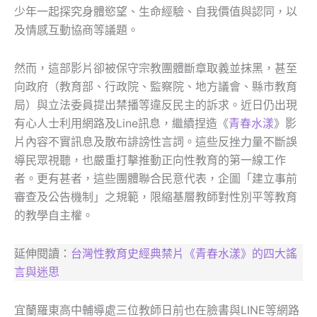
少年一起探究身體慾望、生命經驗、自我價值與認同，以
及情感互動協商等議題。
然而，這部影片卻被保守宗教團體斷章取義並抹黑，甚至
向政府（教育部、行政院、監察院、地方議會、縣市教育
局）與立法委員提出禁播等違反民主的訴求。近日仍出現
有心人士利用網路及Line訊息，繼續捏造《
青春水漾
》影
片內容不實訊息及散布誹謗性言詞。這些反挫力量不斷誤
導民眾視聽，也嚴重打擊推動正向性教育的第一線工作
者。更有甚者，這些團體聯合民意代表，企圖「建立事前
審查及公告機制」之規範，限縮基層教師對性別平等教育
的教學自主權。
延伸閱讀：
台灣性教育史經典禁片《青春水漾》的四大謠
言與迷思
宜蘭羅東高中輔導處三位教師日前也在臉書與LINE等網路