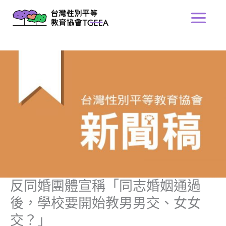
跳
Main
至
Menu
主
要
內
容
反同婚團體宣稱「同志婚姻通過
後，學校要開始教男男交、女女
交？」