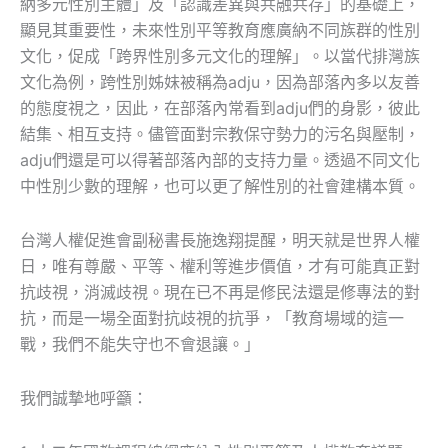
納多元性別主體」及「認識差異與共融共存」的基礎上，
顯見其重要性，未來性別平等教育應廣納不同族群的性別
文化，促成「跨界性別多元文化的理解」。以當代排灣族
文化為例，跨性別姊妹被稱為adju，因為部落內多以友善
的態度視之，因此，在部落內常看到adju們的身影，彼此
結集、相互支持。儘管面對宗教保守勢力的污名與壓制，
adju們還是可以得著部落內部的支持力量。透過不同文化
中性別少數的理解，也可以更了解性別的社會建構本質。
台灣人權促進會副秘書長施逸翔提醒，明天就是世界人權
日，唯有尊嚴、平等、權利等進步價值，才有可能真正對
抗歧視，消滅歧視。現在已不再是修民法還是修專法的對
抗，而是一場全面對抗歧視的抗爭，「教育場域的這一
戰，我們不能失守也不會退讓。」
我們誠摯地呼籲：