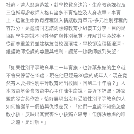
社群，遭人惡意造謠，對學校教育決策、生命教育課程及
三位輔導處教師人格有諸多不實指控及人身攻擊，事實
上，這堂生命教育課程融入情感教育單元-多元性別課程內
容部分，是邀請同志諮詢熱線教育小組義工分享，目的是
協助學生認識不同性傾向與性別氣質，理解其生命故事，
從而尊重差異並建構友善校園環境，學校卻沒積極澄清、
維護教師授課的尊嚴與權利，讓第一線教師感到失望。
「如果性別平等教育早二十年實施，也許葉永鋕的生命就
不會只停留在15歲，現在他已經是30歲的成年人。現在竟
然有人要把性別平等教育趕出校園，回到二十年前？」人
本教育基金會教育中心主任陳生慶說，最近下福盟、護家
盟的發言與作為，恰好展現出沒有受過性別平等教育的人
如何擁護單一價值與仇恨差異，「他們一直說不知道怎麼
教小孩，反映出其實害怕小孩獨立思考，但解決焦慮的唯
一之道，是理解。」