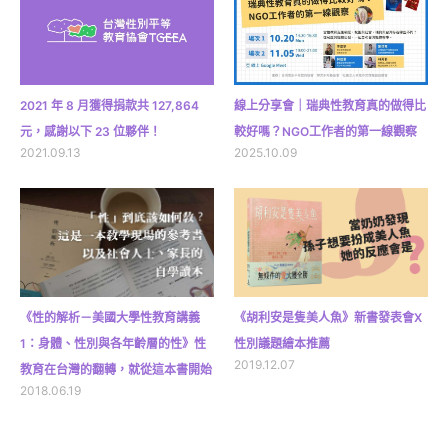
2021 年 8 月獲得捐款共 127,864
線上分享會｜瑞典性教育真的做得比
元，感謝以下 23 位夥伴！
較好嗎？NGO工作者的第一線觀察
2021.09.13
2025.10.09
《性的解析－美國大學性教育講義
《胡利安是隻美人魚》新書發表會X
1：身體、性別與各年齡層的性》性
性別議題繪本推薦
2019.12.07
教育在台灣的翻轉，就從這本書開始
2018.06.19