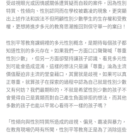
受歧視眼光或因情感關係遭質疑而自殺的案件，因為性別
特質、性傾向、性別認同而在學校被霸凌的現象，更突顯
出上述作法和說法不但罔顧性別少數學生的生存權和受教
權，更想將進步多元的教育思潮推回到保守單一的窠臼！
性別平等教育課綱裡的多元性別概念，是期待每個孩子都
知道性別的多元存在。如果我們一方面口口聲聲喊「尊重
性別少數」，但另一方面卻堅持讓孩子認識、看見多元性
別可能會造成混淆，這樣的想法只是讓「尊重」淪為主流
價值壓迫非主流的堂皇藉口，其實就是歧視。如果可以真
正尊重，就算孩子在探索的過程中認為自己就是性別少數
又有何妨？我們最期盼的，不就是希望性別少數的孩子不
會覺得自己是異類而對自己產生負面排拒的想法，而其他
多數的孩子也能以平常心看待不一樣的孩子嗎？
「性傾向與性別特質所造成的歧視、偏見、霸凌與暴力，
在教育現場仍時有所聞，性別平等教育正是為了消除這些