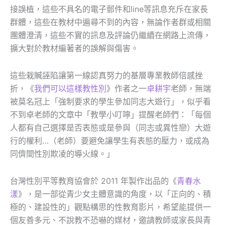
接誤植，這些不具名的電子郵件和line等訊息充斥在家長
群體，這些在教材中遍尋不到的內容，無論作者群或相關
團體澄清，這些不實的訊息及評論仍繼續在網路上流傳，
擴大對於教材編著者的誤解與傷害。
這些栽贓誣陷讓第一線認真努力的基層專業教師倍感挫
折，《
我們可以這樣教性別
》作者之一
卓耕宇
老師，無端
被莫名冠上「強制要求的學生參加同志大遊行」，似乎看
不到卓老師的文章中「教學小叮嚀」提醒老師們：「每個
人都有自己選擇是否表態或是參與（同志或異性戀）大遊
行的權利…（老師）要避免讓學生有表態的壓力，或成為
同儕間性別欺凌的導火線。」
台灣性別平等教育協會於 2011 年製作出品的《
青春水
漾
》，是一部從青少女主體意識的角度，以「正向的、積
極的、建設性的」觀點構思的性教育影片，希望能提供一
個友善多元、不說教不恐嚇的媒材，邀請教師或家長與青