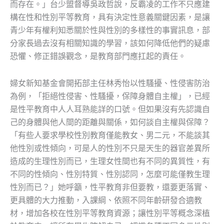
而存在。」台少盟督導吳政哲說，反霸凌的工作不只應建
構在性和性別平等教育，具有決定性意義關鍵因素，是讓
青少年有權利知悉關於性與性別的多樣性的事實訊息，部
分家長過去沒有相關知識的學習，該如何降低他們的疑慮
恐懼、修正錯誤觀念，是教育部門應扛起的責任。
婦女新知基金會開拓部主任林秀怡以性騷擾、性侵害防治
為例，「拒絕性侵害、性騷擾，保障身體自主權」，已經
是性平教育中人人耳熟能詳的口號。但如果沒有先認識自
己的身體與他人間的距離與關係，如何談自主權與保障？
「有些人要求學校性別教育僅能教女、男二元，不能談其
他性別或性傾向，可是人的性別不只是天生的器官差異所
造成的生理性別而已，生理女性間也有不同的異質性，有
不同的性傾向、性別特質、性別認同，怎麼可能僅教生理
性別而已？」她呼籲，性平教育非但要教，還要更落實、
更具體的大力推動，入課綱、依照不同年齡研發合適教
材，增加各校在性別平等教育資源；讓性別平等概念深植