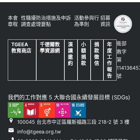
本會
性騷擾防治措施及申訴
活動參與行
招募
章程
調查處理要點
為準則
資訊
衛部
TGEEA
千德爾教
演
小
捐
年
教育商店
學資源網
講
額
款
度
救字
邀
捐
徵
工
第
約
款
信
作
11413645
報
告
號
我們的工作對應 5 大聯合國永續發展目標 (SDGs)
100045 台北市中正區羅斯福路三段 218-2 號 3 樓
info@tgeea.org.tw