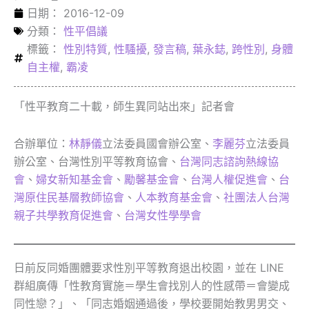
日期：
2016-12-09
分類：
性平倡議
標籤：
性別特質
,
性騷擾
,
發言稿
,
葉永鋕
,
跨性別
,
身體
自主權
,
霸凌
「性平教育二十載，師生異同站出來」記者會
合辦單位：
林靜儀
立法委員國會辦公室、
李麗芬
立法委員
辦公室、台灣性別平等教育協會、
台灣同志諮詢熱線協
會
、
婦女新知基金會
、
勵馨基金會
、
台灣人權促進會
、
台
灣原住民基層教師協會
、
人本教育基金會
、
社團法人台灣
親子共學教育促進會
、
台灣女性學學會
日前反同婚團體要求性別平等教育退出校園，並在 LINE
群組廣傳「性教育實施＝學生會找別人的性感帶＝會變成
同性戀？」、「同志婚姻通過後，學校要開始教男男交、