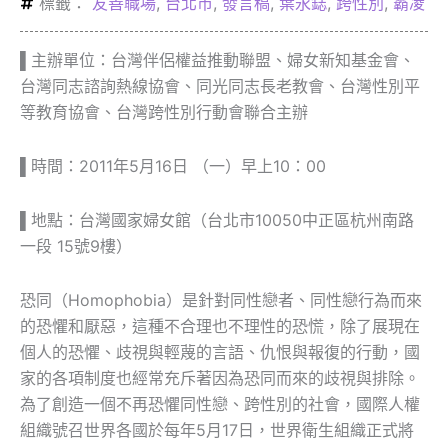
標籤：
友善職場
,
台北市
,
發言稿
,
葉永鋕
,
跨性別
,
霸凌
▌主辦單位：台灣伴侶權益推動聯盟、婦女新知基金會、
台灣同志諮詢熱線協會、同光同志長老教會、台灣性別平
等教育協會、台灣跨性別行動會聯合主辦
▌時間：2011年5月16日 （一）早上10：00
▌地點：台灣國家婦女館（台北市10050中正區杭州南路
一段 15號9樓）
恐同（Homophobia）是針對同性戀者、同性戀行為而來
的恐懼和厭惡，這種不合理也不理性的恐慌，除了展現在
個人的恐懼、歧視與輕蔑的言語、仇恨與報復的行動，國
家的各項制度也經常充斥著因為恐同而來的歧視與排除。
為了創造一個不再恐懼同性戀、跨性別的社會，國際人權
組織號召世界各國於每年5月17日，世界衛生組織正式將