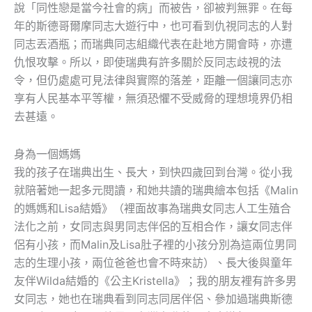
說「同性戀是當今社會的病」而被告，卻被判無罪。在每
年的斯德哥爾摩同志大遊行中，也可看到仇視同志的人對
同志丟酒瓶；而瑞典同志組織代表在赴地方開會時，亦遭
仇恨攻擊。所以，即使瑞典有許多關於反同志歧視的法
令，但仍處處可見法律與實際的落差，距離一個讓同志亦
享有人民基本平等權，無須恐懼不受威脅的理想境界仍相
去甚遠。
身為一個媽媽
我的孩子在瑞典出生、長大，到快四歲回到台灣。從小我
就陪著她一起多元閱讀，和她共讀的瑞典繪本包括《Malin
的媽媽和Lisa結婚》（裡面故事為瑞典女同志人工生殖合
法化之前，女同志與男同志伴侶的互相合作，讓女同志伴
侶有小孩，而Malin及Lisa肚子裡的小孩分別為這兩位男同
志的生理小孩，兩位爸爸也會不時來訪）、長大後與童年
友伴Wilda結婚的《公主Kristella》；我的朋友裡有許多男
女同志，她也在瑞典看到同志同居伴侶、參加過瑞典斯德