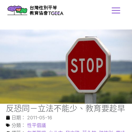
跳
Main
至
Menu
主
要
內
容
反恐同－立法不能少、教育要趁早
日期：
2011-05-16
分類：
性平倡議