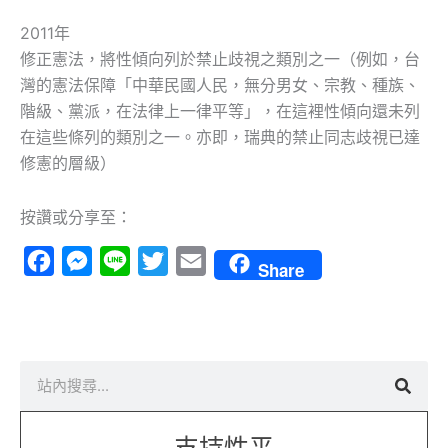
2011年
修正憲法，將性傾向列於禁止歧視之類別之一（例如，台
灣的憲法保障「中華民國人民，無分男女、宗教、種族、
階級、黨派，在法律上一律平等」，在這裡性傾向還未列
在這些條列的類別之一。亦即，瑞典的禁止同志歧視已達
修憲的層級）
按讚或分享至：
Facebook
Messenger
Line
Twitter
Email
Share
搜
尋
支持性平