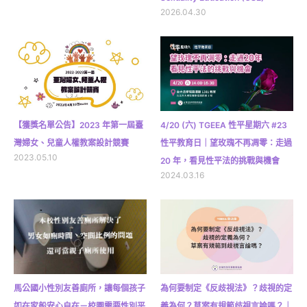
2026.04.30
【獲獎名單公告】2023 年第一屆臺
4/20 (六) TGEEA 性平星期六 #23
灣婦女、兒童人權教案設計競賽
性平教育日｜望玫瑰不再凋零：走過
2023.05.10
20 年，看見性平法的挑戰與機會
2024.03.16
馬公國小性別友善廁所，讓每個孩子
為何要制定《反歧視法》？歧視的定
如在家般安心自在－校園需要性別平
義為何？草案有規範歧視言論嗎？｜