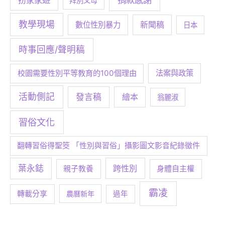
拜別父母
教學現場
數位性別暴力
新聞稿
日本
時事回應/聲明稿
校園需要性別平等教育的100個理由
法案與政策
活動側記
發言稿
繪本
翁麗淑
習俗文化
翻轉習俗得聖筊 「性別與習俗」攝影圖文影音紀錄徵件
葉永鋕
跨性別
身體自主權
親子教養
霸凌
轉載分享
農曆新年
過年