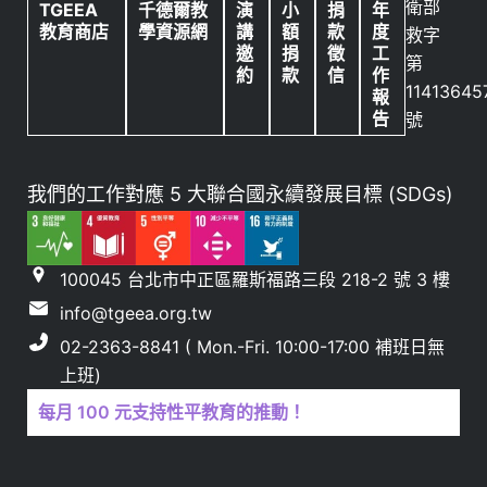
衛部
TGEEA
千德爾教
演
小
捐
年
教育商店
學資源網
講
額
款
度
救字
邀
捐
徵
工
第
約
款
信
作
11413645
報
告
號
我們的工作對應 5 大聯合國永續發展目標 (SDGs)
100045 台北市中正區羅斯福路三段 218-2 號 3 樓
info@tgeea.org.tw
02-2363-8841 ( Mon.-Fri. 10:00-17:00 補班日無
上班)
每月 100 元支持性平教育的推動！