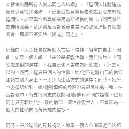
立就會鼓勵所有人變成同志去結婚」、「這個法條將造成
瑞典兒童性別混淆」，然後就動員黨員去遊說立委來廢除
這個法。如果異性戀真如基民黨所相信的如此自然而然並
為神所定義，基民黨及基督教徒自當不必那麼恐慌異性戀
者會「那麼不堅定地『變成』同志」。
同樣的，民主社會保障個人言論、信仰、組黨的自由，因
此，如果一個人說，「基於基督教信仰，我無法說，『同
性戀是對的選擇』，我自己也不會成為同性戀」，這是可
以的。然而，這只是個人的信仰，她/他不能將自己的信仰
加諸在別人身上，干涉別人生活方式的選擇；同時，她/他
也必須認知到，她/他對聖經的詮釋也只是其中的一種，在
基督教中，有支持同志的牧師和她/他有不同的詮釋，也有
同志具有和她/他一樣的信仰，深信神愛世人，不會因為一
個人的性傾向而背棄祂的信徒。
同時，基於瑞典的反歧視法，如果一個人心底深處無法認