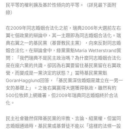
民平等的權利擴及基於性傾向的平等。（詳見最下面附
錄）
在2009年同志婚姻合法化之前，瑞典2006年大選前左右
翼七個政黨的辯論中，其一主題即為同志婚姻合法化。瑞
典右翼之一的基民黨（基督教民主黨），向來反對同志婚
姻合法化。在辯論會中，綠黨黨魁Maria Wetterstrand質
問：「我們瑞典不是民主政治嗎？為什麼同志婚姻合法化
是在座六黨的共識，卻因為右翼要留住基民黨留在右翼政
營，而變成是一黨決定的狀態？」當時基民黨黨魁
GoranHagglund回答，「基民黨深信婚姻是建立在一男一
女的基礎上」。之後右翼贏得大選獲得執政，雖然有約
500位牧師上網連署，但2009年瑞典同志婚姻終於合法
化。
民主社會雖然保障基民黨的宗教、言論、組黨權，但當同
志婚姻通過時，基民黨或基督徒不能以「這樣的法條一設