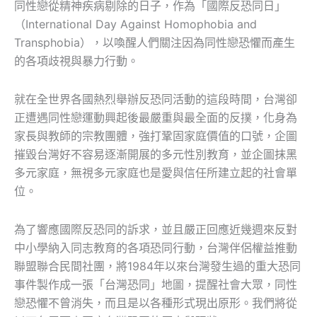
同性戀從精神疾病剔除的日子，作為「國際反恐同日」
（International Day Against Homophobia and
Transphobia），以喚醒人們關注因為同性戀恐懼而產生
的各項歧視與暴力行動。
就在全世界各國熱烈舉辦反恐同活動的這段時間，台灣卻
正遭遇同性戀運動興起後最嚴重與最全面的反撲，化身為
家長與教師的宗教團體，強打鞏固家庭價值的口號，企圖
摧毀台灣好不容易逐漸開展的多元性別教育，並企圖抹黑
多元家庭，無視多元家庭也是愛與信任所建立起的社會單
位。
為了響應國際反恐同的訴求，並且嚴正回應近幾週來反對
中小學納入同志教育的各項恐同行動，台灣伴侶權益推動
聯盟聯合民間社團，將1984年以來台灣發生過的重大恐同
事件製作成一張「台灣恐同」地圖，提醒社會大眾，同性
戀恐懼不曾消失，而且是以各種形式現出原形。我們將從