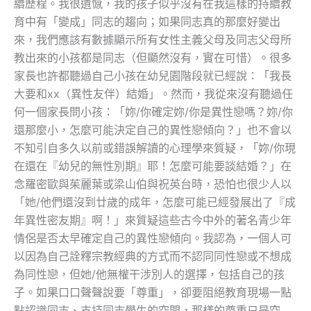
續歷程。我很遺憾，我的孩子似乎沒有在我這樣的持續教
育中有「變成」同志的趨向；如果同志真的那麼好變出
來，我們應該有數據顯示所有女性主義父母及同志父母所
教出來的小孩都是同志（但顯然沒有，實在可惜）。很多
家長也許都聽過自己小孩在幼兒園階段就已經說：「我長
大要和xx（異性友伴）結婚」。然而，我從來沒有聽過任
何一個家長問小孩：「妳/你確定妳/你是異性戀嗎？妳/你
還那麼小，怎麼可能決定自己的異性戀傾向？」也不會以
不知引自多久以前或錯誤解讀的心理學來質疑，「妳/你現
在還在『幼兒的無性別期』耶！怎麼可能要談結婚？」在
念羅密歐與茱麗葉或梁山伯與祝英台時，恐怕也很少人以
「她/他們還沒到廿歲的成年，怎麼可能已經發展出了『成
年異性密友期』啊！」來質疑這些古今中外的著名青少年
情侶是否太早確定自己的異性戀傾向。我認為，一個人可
以因為自己詮釋宗教經典的方式而不認同同性戀或不想成
為同性戀，但她/他無權干涉別人的選擇，包括自己的孩
子。如果口口聲聲說要「尊重」，卻要阻絕教育現場一點
點認識同志、支持同志學生的空間，那樣的尊重只是空