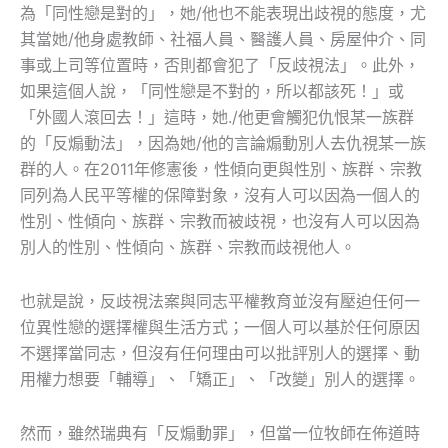
為「同性戀是對的」，她/他也不能表現出歧視的態度，尤
其當她/他身處教師、社福人員、醫護人員、房屋仲介、同
事或上司等位置時，否則都會犯了「反歧視法」。此外，
如果這個人說，「同性戀是不對的，所以都該死！」或
「外國人滾回去！」這時，她./他更會觸犯仇恨某一族群
的「反煽動法」，因為她/他的言論煽動別人去仇視某一族
群的人。在2011年修憲後，性傾向更與性別、族群、宗教
同列為人民平等權的保障對象，沒有人可以因為一個人的
性別、性傾向、族群、宗教而被歧視，也沒有人可以因為
別人的性別、性傾向、族群、宗教而歧視他人。
也就是說，反歧視法案與同志平權教育並沒有壓迫任何一
位異性戀的選擇權與生活方式；一個人可以基於任何原因
不選擇當同志，但沒有任何理由可以批評別人的選擇、動
用權力想要「輔導」、「矯正」、「改變」別人的選擇。
然而，雖然瑞典有「反煽動罪」，但當一位牧師在佈道時