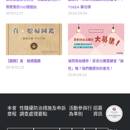
等教育的100個理由
TGEEA 聊法律
2016.12.21
2024.09.04
【圖輯】真．媳婦圖鑑
填問卷抽禮券｜家長也需要練習「談
2018.02.22
性」嗎？我們需要你的意見！
2026.06.24
本會
性騷擾防治措施及申訴
活動參與行
招募
章程
調查處理要點
為準則
資訊