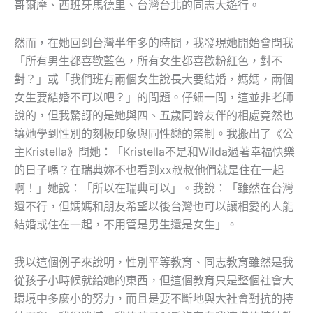
哥爾摩、西班牙馬德里、台灣台北的同志大遊行。
然而，在她回到台灣半年多的時間，我發現她開始會問我
「所有男生都喜歡藍色，所有女生都喜歡粉紅色，對不
對？」或「我們班有兩個女生說長大要結婚，媽媽，兩個
女生要結婚不可以吧？」的問題。仔細一問，這並非老師
說的，但我驚訝的是她與四、五歲同齡友伴的相處竟然也
讓她學到性別的刻板印象與同性戀的禁制。我搬出了《公
主Kristella》問她：「Kristella不是和Wilda過著幸福快樂
的日子嗎？在瑞典妳不也看到xx叔叔他們就是住在一起
啊！」她說：「所以在瑞典可以」。我說：「雖然在台灣
還不行，但媽媽和朋友希望以後台灣也可以讓相愛的人能
結婚或住在一起，不用管是男生還是女生」。
我以這個例子來說明，性別平等教育、同志教育雖然是我
從孩子小時候就給她的東西，但這個教育只是整個社會大
環境中多麼小的努力，而且是要不斷地與大社會對抗的持