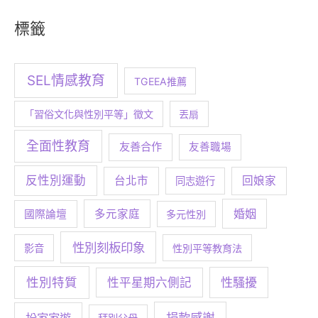
標籤
SEL情感教育
TGEEA推薦
「習俗文化與性別平等」徵文
丟扇
全面性教育
友善合作
友善職場
反性別運動
台北市
回娘家
同志遊行
婚姻
多元家庭
國際論壇
多元性別
性別刻板印象
影音
性別平等教育法
性別特質
性騷擾
性平星期六側記
捐款感謝
扮家家遊