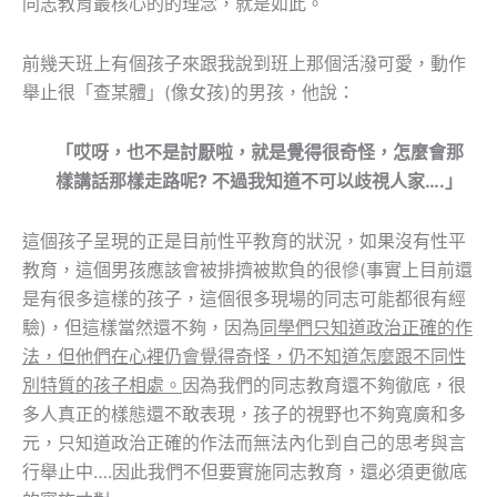
同志教育最核心的的理念，就是如此。
前幾天班上有個孩子來跟我說到班上那個活潑可愛，動作
舉止很「查某體」(像女孩)的男孩，他說：
「哎呀，也不是討厭啦，就是覺得很奇怪，怎麼會那
樣講話那樣走路呢? 不過我知道不可以歧視人家….」
這個孩子呈現的正是目前性平教育的狀況，如果沒有性平
教育，這個男孩應該會被排擠被欺負的很慘(事實上目前還
是有很多這樣的孩子，這個很多現場的同志可能都很有經
驗)，但這樣當然還不夠，因為
同學們只知道政治正確的作
法，但他們在心裡仍會覺得奇怪，仍不知道怎麼跟不同性
別特質的孩子相處。
因為我們的同志教育還不夠徹底，很
多人真正的樣態還不敢表現，孩子的視野也不夠寬廣和多
元，只知道政治正確的作法而無法內化到自己的思考與言
行舉止中….因此我們不但要實施同志教育，還必須更徹底