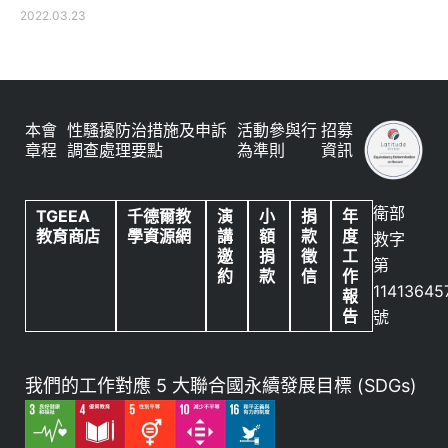
2022.03.23
本會
性騷擾防治措施及申訴
活動參與行
招募
章程
調查處理要點
為準則
資訊
衛部
TGEEA
千德爾教
演
小
捐
年
教育商店
學資源網
講
額
款
度
救字
邀
捐
徵
工
第
約
款
信
作
11413645
報
告
號
我們的工作對應 5 大聯合國永續發展目標 (SDGs)