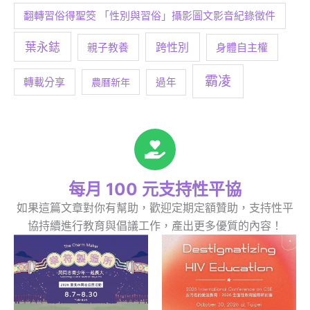
翻轉習俗得聖筊 「性別與習俗」攝影圖文影音紀錄徵件
葉永鋕
跨性別
身體自主權
親子教養
霸凌
轉載分享
農曆新年
過年
每月 100 元支持性平協
如果這篇文章對你有幫助，歡迎定期定額贊助，支持性平
協持續進行教育與倡議工作，產出更多優質的內容！