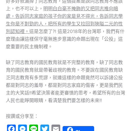
好多好就漏掉了同志教育，這個提案是說同志教育不應該
上，也不可以上，
明明白白毫不掩飾的又把同志推向暗
處，告訴同志家庭的孩子你的家是見不得光，告訴同志學
生你是不對勁的人，把所有的學生又拉回到狹隘二元的性
別認知裡。
這是怎麼了?! 這是2018年的台灣耶，我們有什
麼理由讓這樣保守毫無進步意識的命題出現在「公投」這
麼重要的民主機制裡。
缺了同志教育的國民教育就是不完整的教育，缺了同志教
育的國民教育就是帶著歧視的教育。不要說在國民教育缺
乏同志教育有多荒謬，就連這樣的命題竟然可以訴諸公投
都是對同志的羞辱，都是對同志家庭的傷害，更是我們民
主的大笑話!!希望決策者能更審慎的思考，希望所有的台灣
人民也能睜開眼睛，看清楚我們要怎樣的未來!!
按讚或分享至：
Facebook
Messenger
Line
Twitter
Email