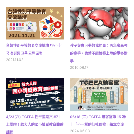
台韓性別平等教育交流論壇 대만-한
孩子與寶可夢教我的事：再怎麼高強
국 성평등 교육 교류 포럼
的高手，也禁不起輪番上陣的眾多對
2021.11.02
手
2010.06.17
4/23(六) TGEEA 性平星期六 #7｜
06/18 (二) TGEEA 繪客室第 15 場
上課啦！給大人的國小情感教育體驗
｜「不一樣的仙杜瑞拉」繪本交流
2024.06.03
課程