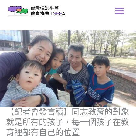
跳
Main
至
Menu
主
要
內
容
【記者會發言稿】同志教育的對象
就是所有的孩子，每一個孩子在教
育裡都有自己的位置