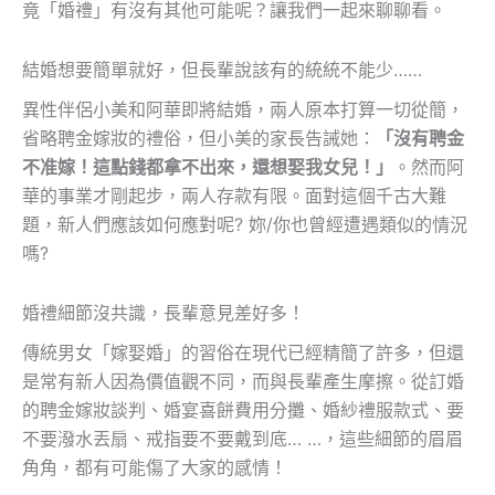
竟「婚禮」有沒有其他可能呢？讓我們一起來聊聊看。
結婚想要簡單就好，但長輩說該有的統統不能少……
異性伴侶小美和阿華即將結婚，兩人原本打算一切從簡，
省略聘金嫁妝的禮俗，但小美的家長告誡她：
「沒有聘金
不准嫁！這點錢都拿不出來，還想娶我女兒！」
。然而阿
華的事業才剛起步，兩人存款有限。面對這個千古大難
題，新人們應該如何應對呢? 妳/你也曾經遭遇類似的情況
嗎?
婚禮細節沒共識，長輩意見差好多！
傳統男女「嫁娶婚」的習俗在現代已經精簡了許多，但還
是常有新人因為價值觀不同，而與長輩產生摩擦。從訂婚
的聘金嫁妝談判、婚宴喜餅費用分攤、婚紗禮服款式、要
不要潑水丟扇、戒指要不要戴到底… …，這些細節的眉眉
角角，都有可能傷了大家的感情！