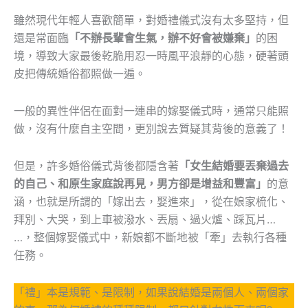
雖然現代年輕人喜歡簡單，對婚禮儀式沒有太多堅持，但
還是常面臨
「不辦長輩會生氣，辦不好會被嫌棄」
的困
境，導致大家最後乾脆用忍一時風平浪靜的心態，硬著頭
皮把傳統婚俗都照做一遍。
一般的異性伴侶在面對一連串的嫁娶儀式時，通常只能照
做，沒有什麼自主空間，更別說去質疑其背後的意義了！
但是，許多婚俗儀式背後都隱含著
「女生結婚要丟棄過去
的自己、和原生家庭說再見，男方卻是增益和豐富」
的意
涵，也就是所謂的「嫁出去，娶進來」，從在娘家梳化、
拜別、大哭，到上車被潑水、丟扇、過火爐、踩瓦片…
…，整個嫁娶儀式中，新娘都不斷地被「牽」去執行各種
任務。
「禮」本是規範、是限制，如果說結婚是兩個人、兩個家