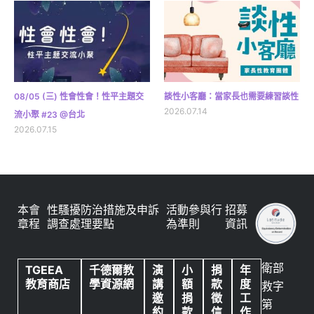
08/05 (三) 性會性會！性平主題交
談性小客廳：當家長也需要練習談性
2026.07.14
流小聚 #23 @台北
2026.07.15
本會
性騷擾防治措施及申訴
活動參與行
招募
章程
調查處理要點
為準則
資訊
衛部
TGEEA
千德爾教
演
小
捐
年
教育商店
學資源網
講
額
款
度
救字
邀
捐
徵
工
第
約
款
信
作