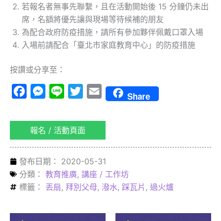
若報名者無事先聯繫，且在活動開始後 15 分鐘仍未出
席，名額將優先讓與現場等待候補的朋友
為配合政府防疫措施，請所有參加夥伴佩戴口罩入場
入場前請配合「臺北市家庭教育中心」的防疫措施
按讚或分享至：
Facebook
Messenger
Line
Twitter
Email
Share
報名 / 活動頁面
發布日期：
2020-05-31
分類：
教育推廣
,
講座 / 工作坊
標籤：
丟扇
,
拜別父母
,
潑水
,
踩瓦片
,
過火爐