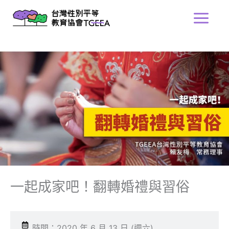
跳
Main
至
Menu
主
要
內
容
一起成家吧！翻轉婚禮與習俗
時間：2020 年 6 月 13 日 (週六)