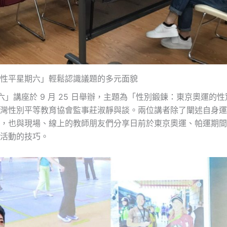
性平星期六」輕鬆認識議題的多元面貌
期六」講座於 9 月 25 日舉辦，主題為「性別鍛鍊：東京奧運
灣性別平等教育協會監事莊淑靜與談。兩位講者除了闡述自身運
，也與現場、線上的教師朋友們分享日前於東京奧運、帕運期間
活動的技巧。