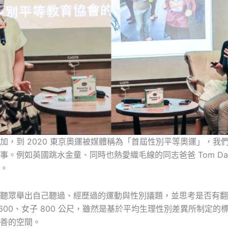
加，到 2020 東京奧運被媒體稱為「首屆性別平等奧運」，我
。例如英國跳水金童、同時也熱愛織毛線的同志爸爸 Tom Da
。
聽眾舉出自己聽過、經歷過的運動與性別議題，並思考是否有翻
600、女子 800 公尺，雖然是基於平均生理性別差異所制定
善的空間。