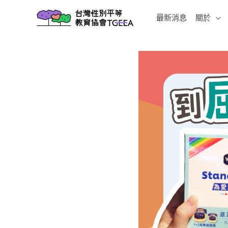
跳
最新消息
關於
至
主
要
內
容