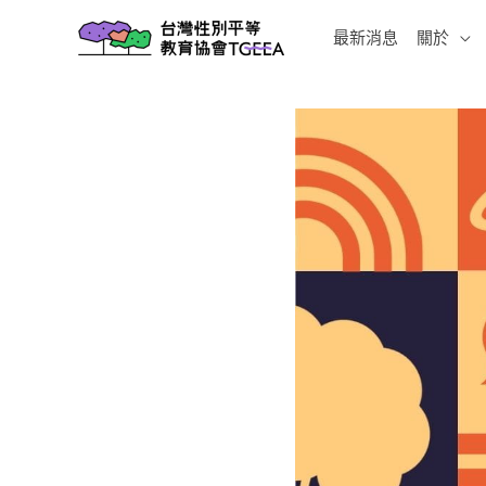
跳
最新消息
關於
至
主
要
內
容