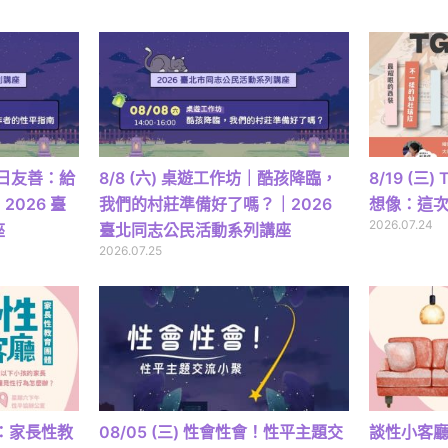
｜日日友善：給
8/8 (六) 桌遊工作坊｜酷孩降臨，
8/19 (三
026 臺
我們的村莊準備好了嗎？｜2026
想像：這
2026.07.24
座
臺北同志公民活動系列講座
2026.07.25
廳：家長性教
08/05 (三) 性會性會！性平主題交
談性小客