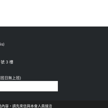
s)
號 3 樓
00 補班日無上班)
，如欲轉載網站內容，請先來信與本會人員接洽