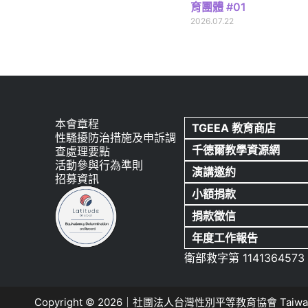
育團體 #01
2026.07.22
本會章程
TGEEA 教育商店
性騷擾防治措施及申訴調
千德爾教學資源網
查處理要點
活動參與行為準則
演講邀約
招募資訊
小額捐款
捐款徵信
年度工作報告
衛部救字第 1141364573
Copyright © 2026｜社團法人台灣性別平等教育協會 Taiwa