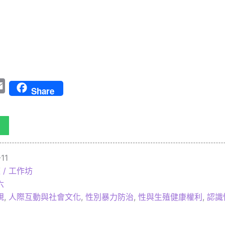
tter
Email
Share
11
 / 工作坊
六
規
,
人際互動與社會文化
,
性別暴力防治
,
性與生殖健康權利
,
認識