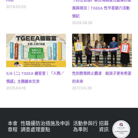
Fear
下的性治理》談台灣戰後性產業的發
2019.05.03
展與現況｜TGEEA 性平星期六活動
側記
2024.08.29
5/6 (二) TGEEA 繪客室｜「人際／
性別教育終止霸凌 給孩子更有希望
情感」主題繪本交流
的未來
2025.04.16
2017.03.28
本會
性騷擾防治措施及申訴
活動參與行
招募
章程
調查處理要點
為準則
資訊