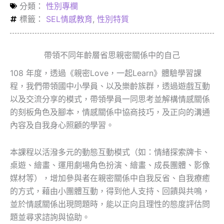
分類：
性別專欄
標籤：
SEL情感教育
,
性別特質
帶領不同年齡層省思親密關係中的自己
108 年度，透過《親密Love，一起Learn》體驗學習課
程，我們帶領國中小學員、以及樂齡族群，透過遊戲互動
以及交流分享的模式，帶領學員一同思考並解構情感關係
的刻板角色及腳本，情感關係中協商技巧，及正向的溝通
內容及自我身心照顧的學習。
本課程以活潑多元的動態互動模式（如：情緒探索牌卡、
桌遊、繪畫、運用劇場角色扮演、繪畫、成長團體、影像
媒材等），增加參與者在親密關係中自我反省、自我療癒
的方式，藉由小團體互動，得到他人支持、回饋與共鳴，
並於情感關係出現問題時，能以正向且理性的態度評估問
題並尋求諮詢與協助。