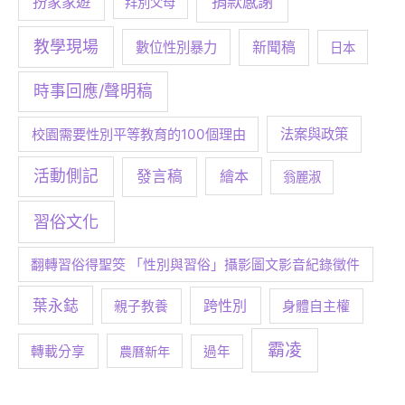
捐款感謝
扮家家遊
拜別父母
教學現場
數位性別暴力
新聞稿
日本
時事回應/聲明稿
校園需要性別平等教育的100個理由
法案與政策
活動側記
發言稿
繪本
翁麗淑
習俗文化
翻轉習俗得聖筊 「性別與習俗」攝影圖文影音紀錄徵件
葉永鋕
跨性別
身體自主權
親子教養
霸凌
轉載分享
農曆新年
過年