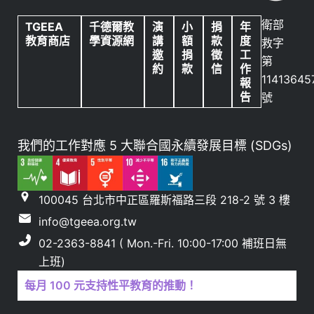
衛部
TGEEA
千德爾教
演
小
捐
年
教育商店
學資源網
講
額
款
度
救字
邀
捐
徵
工
第
約
款
信
作
11413645
報
告
號
我們的工作對應 5 大聯合國永續發展目標 (SDGs)
100045 台北市中正區羅斯福路三段 218-2 號 3 樓
info@tgeea.org.tw
02-2363-8841 ( Mon.-Fri. 10:00-17:00 補班日無
上班)
每月 100 元支持性平教育的推動！