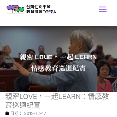
跳
Main
至
Menu
主
要
內
容
親密LOVE，一起LEARN：情感教
育巡迴紀實
日期：
2019-12-17