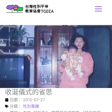
跳
Main
至
Menu
主
要
內
容
收涎儀式的省思
日期：
2012-07-27
分類：
性別專欄