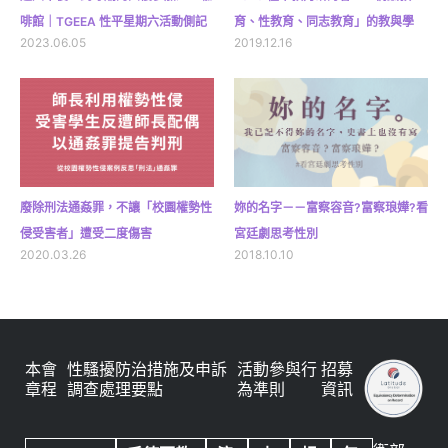
啡館｜TGEEA 性平星期六活動側記
育、性教育、同志教育」的教與學
2023.06.05
2019.12.16
廢除刑法通姦罪，不讓「校園權勢性
妳的名字－－富察容音?富察琅嬅?看
侵受害者」遭受二度傷害
宮廷劇思考性別
2020.03.26
2018.10.10
本會
性騷擾防治措施及申訴
活動參與行
招募
章程
調查處理要點
為準則
資訊