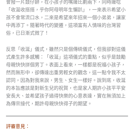
會撥一片鼓仔餅，在小孩子的嘴邊比劃兩下，同時邊唸
「收涎收搭搭，乎你阿母明年生懶趴」，一來表示希望小
孩不會常流口水，二來是希望來年招來一個小弟弟，讓家
中再添丁。隨著時代的變遷，這項富有人情味的台灣習
俗，已日漸式微了！
反思「收涎」儀式，雖然只是個傳統儀式，但我卻對這儀
式產生許多感觸：「收涎」這項儀式的重點，似乎是鼓勵
母親快快拼個男丁。表面上看來，一樣都是祝福小孩子，
然而無形中，卻傳達出重男輕女的觀念，這一點令我不太
認同，因為對我來說，男生、女生一樣好。說到底，收涎
的本旨應該是對新生兒的祝賀，也是家人期許小孩平平安
安長大、並希望孩子過得快樂的心意表達，實在無須加上
為傳宗接代，期許母親快快得子的期望。
評審意見：