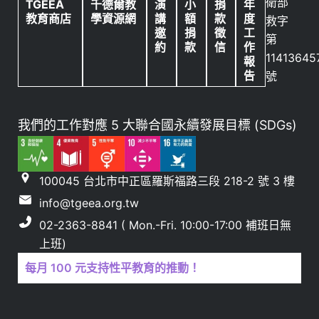
衛部
TGEEA
千德爾教
演
小
捐
年
教育商店
學資源網
講
額
款
度
救字
邀
捐
徵
工
第
約
款
信
作
11413645
報
告
號
我們的工作對應 5 大聯合國永續發展目標 (SDGs)
100045 台北市中正區羅斯福路三段 218-2 號 3 樓
info@tgeea.org.tw
02-2363-8841 ( Mon.-Fri. 10:00-17:00 補班日無
上班)
每月 100 元支持性平教育的推動！