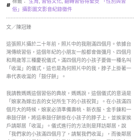
標籤：
生育
,
習俗文化
,
翻轉習俗得聖筊 「性別與習
俗」攝影圖文影音紀錄徵件
文／陳冠臻
這張照片攝於二十年前，照片中的我剛滿四個月。依據台
灣傳統習俗，這個年紀的小朋友一般都會做彌月、四個月
和周歲等三種慶祝儀式。滿四個月的小孩子要做一種名叫
「收涎」的儀式，這也是為何照片中的我，脖子上掛著一
串代表收涎的「鼓仔餅」。
我請教媽媽這個習俗的典故，媽媽說，這個儀式的意涵是
「娘家為嫁出去的女兒所生下的小孩祝賀」。在小孩滿四
個月大的時候，娘家必須準備壽桃、新衣服、金手鍊和一
串鼓仔餅，將這串鼓仔餅掛在小孩子的脖子上，並挨家挨
戶請鄰居「收涎」。儀式進行的方法則是拜訪鄰居，說
「我們家的小孩滿四個月了，請幫我們收涎」，而後鄰居