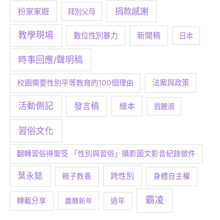
捐款感謝
扮家家遊
拜別父母
教學現場
數位性別暴力
新聞稿
日本
時事回應/聲明稿
校園需要性別平等教育的100個理由
法案與政策
活動側記
發言稿
繪本
翁麗淑
習俗文化
翻轉習俗得聖筊 「性別與習俗」攝影圖文影音紀錄徵件
葉永鋕
跨性別
身體自主權
親子教養
霸凌
轉載分享
農曆新年
過年