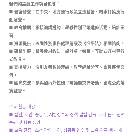
我們的主要工作項目包含：
■ 倡議發聲：在中央、地方進行政策立法監督、時事評論及行
動發聲。
■ 教育推廣：承接演講邀約，舉辦性別平等進修活動、培訓研
習。
■ 資源提供：校園性別事件處理建議及《性平法》相關諮詢。
■ 研發出版：發展教材教法，設計桌上遊戲、互動式媒材等各
式教具。
■ 支持培力：性別友善教師連結、教學經驗分享、會員夥伴交
流。
■ 國際交流：參與國內外性別平等議題交流活動、國際公約落
實監督。
주요 활동 내용:
■ 발언, 제안: 중앙 및 지방정부의 정책 입법 감독, 시사 문제 관련
논평 및 행동 성명.
■ 교육 진흥 : 초청 강연 파견, 성평등 연수 및 교육 연구 행사 개