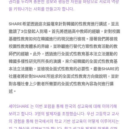
권리를 누리며 충분한 정보와 평등한 자원을 바탕으로 서로의 역량
을 키워나가는 사회를 만들고자 합니다.
SHARE希望透過這次論壇來針對韓國的性教育進行講述，並且
邀請了3位發起人到場。首先將透過高中教師的經驗，針對校園
基礎性教育如何在韓國進行的現況進行檢視。接著我們將檢視
校園性教育體系的界線，並聆聽進行替代方案性教育活動的教
師們的經驗。此外，透過進行全面式性教育基本法立法運動的
韓國多樣性研究所所長的演講，來介紹韓國的全面式性教育基
本法立法運動，並檢視全面式性教育的必要性。最後SHARE的
社運者將針對SHARE所追求的全面式性教育方向做說明，並針
對各種社會上少數者所需要的全面式性教育內容為何進行講
述。
셰어SHARE 는 이번 포럼을 통해 한국의 성교육에 대해 이야기해
보려고 합니다. 3명의 발제자를 초청했습니다. 우선 고등학교 교사
의 경험을 통해 한국에서의 학교 기반 성교육이 어떻게 이루어지는
지 그 현실을 살펴보고자 합니다. 학교 성교육 체계의 한계를 살펴