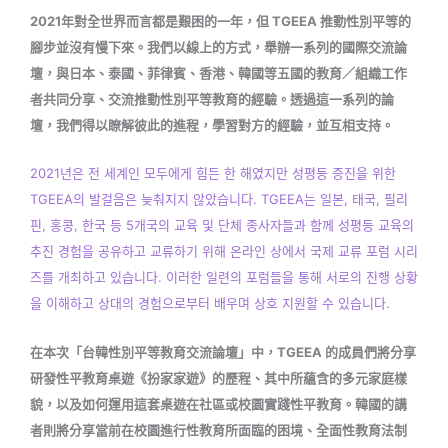
2021年對全世界而言都是艱困的一年，但 TGEEA 推動性別平等的
腳步並沒有慢下來。我們以線上的方式，舉辦一系列的國際交流論
壇，與日本、泰國、菲律賓、香港、韓國等五國的教育／組織工作
者共同分享、交流推動性別平等教育的經驗。透過這一系列的論
壇，我們得以瞭解彼此的進程，學習對方的經驗，並互相支持。
2021년은 전 세계인 모두에게 힘든 한 해였지만 성평등 증진을 위한
TGEEA의 발걸음은 늦춰지지 않았습니다. TGEEA는 일본, 태국, 필리
핀, 홍콩, 한국 등 5개국의 교육 및 단체 종사자들과 함께 성평등 교육의
추진 경험을 공유하고 교류하기 위해 온라인 상에서 국제 교류 포럼 시리
즈를 개최하고 있습니다. 이러한 일련의 포럼들을 통해 서로의 진행 상황
을 이해하고 상대의 경험으로부터 배우며 상호 지원할 수 있습니다.
在本次「台韓性別平等教育交流論壇」中，TGEEA 的成員們將分享
研發性平教育桌遊《扮家家遊》的歷程、其中所蘊含的多元家庭樣
貌，以及如何運用這套桌遊在社區或校園實踐性平教育。韓國的講
者則將分享當前在校園進行性教育所面臨的困境、全面性教育法制