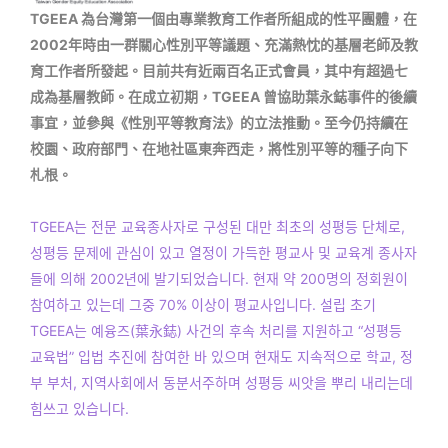
TGEEA 為台灣第一個由專業教育工作者所組成的性平團體，在
2002年時由一群關心性別平等議題、充滿熱忱的基層老師及教
育工作者所發起。目前共有近兩百名正式會員，其中有超過七
成為基層教師。在成立初期，TGEEA 曾協助葉永鋕事件的後續
事宜，並參與《性別平等教育法》的立法推動。至今仍持續在
校園、政府部門、在地社區東奔西走，將性別平等的種子向下
札根。
TGEEA는 전문 교육종사자로 구성된 대만 최초의 성평등 단체로,
성평등 문제에 관심이 있고 열정이 가득한 평교사 및 교육계 종사자
들에 의해 2002년에 발기되었습니다. 현재 약 200명의 정회원이
참여하고 있는데 그중 70% 이상이 평교사입니다. 설립 초기
TGEEA는 예융즈(葉永鋕) 사건의 후속 처리를 지원하고 “성평등
교육법” 입법 추진에 참여한 바 있으며 현재도 지속적으로 학교, 정
부 부처, 지역사회에서 동분서주하며 성평등 씨앗을 뿌리 내리는데
힘쓰고 있습니다.