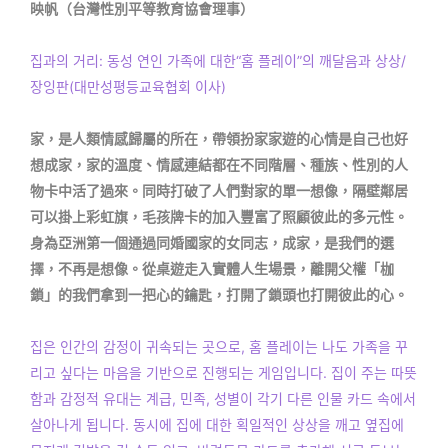
映帆（台灣性別平等教育協會理事）
집과의 거리: 동성 연인 가족에 대한“홈 플레이”의 깨달음과 상상/
장잉판(대만성평등교육협회 이사)
家，是人類情感歸屬的所在，帶領扮家家遊的心情是自己也好
想成家，家的溫度、情感連結都在不同階層、種族、性別的人
物卡中活了過來。同時打破了人們對家的單一想像，隔壁鄰居
可以掛上彩虹旗，毛孩牌卡的加入豐富了照顧彼此的多元性。
身為亞洲第一個通過同婚國家的女同志，成家，是我們的選
擇，不再是想像。從桌遊走入實體人生場景，離開父權「枷
鎖」的我們拿到一把心的鑰匙，打開了鎖頭也打開彼此的心。
집은 인간의 감정이 귀속되는 곳으로, 홈 플레이는 나도 가족을 꾸
리고 싶다는 마음을 기반으로 진행되는 게임입니다. 집이 주는 따뜻
함과 감정적 유대는 계급, 민족, 성별이 각기 다른 인물 카드 속에서
살아나게 됩니다. 동시에 집에 대한 획일적인 상상을 깨고 옆집에