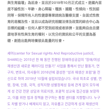
與生育論壇」為前身，並且於2019年10月正式成立。是國內首
度不論性別、年齡、身心障礙、種族、國籍、性傾向、性別認
同等，保障所有人的性健康專業諮詢及醫療支援、全面式性教
育的易觸及性，並且以成為研究相關法律及政策的綜合中心為
目標的組織。任何人都不受到歧視或者排擠，並能夠自由且健
康地享有性與生育的權利，以充分的資訊和公平的支援為基
礎，創造出能夠培養彼此能量的社會。
셰어(center for Sexual rigHts And Reproductive justicE,
SHARE)는 2015년 한 해 동안 진행된 장애여성공감의 “장애/여성
재생산권 새로운 패러다임 만들기” 사업을 통해서 만난 활동가, 연
구자, 변호사, 의사들이 2016년에 결성한 “성과 재생산 포럼”을 전
신으로 하여 2019년 10월에 설립되었습니다. 국내 최초로 성별, 연
령, 장애, 인종, 국적, 성적지향·성별정체성 등에 관계 없이 모두에
게 성 건강 전문 상담과 의료지원, 포괄적 성교육 접근성을 보장하
고, 이를 위한 법과 정책을 연구하는 통합 센터를 지향합니다. 누구
도 차별 받거나 배제되지 않고, 자유롭고 건강하게 성과 재생산의