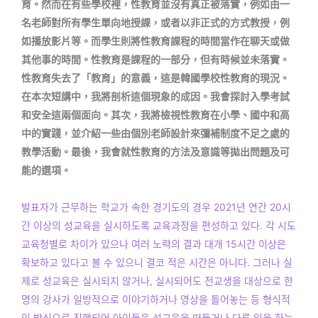
育。然而在有些學校裡，性教育並沒有真正被落實，例如由一
名老師對所有學生單向地授課，或者以非正式的方式教授，例
如播放影片等。而學生則將性教育課程的時間當作在聊天或做
其他事的時間。性教育是課程的一部分，但有時候並未落實。
性教育失去了「教育」的意義，這是韓國學校性教育的現況。
在本次短講中，我將剖析這個現象的成因。我會探討入學考試
和安全這兩個面向。其次，我將檢視性教育在小學、國中和高
中的實踐，並介紹一些由個別老師設計來彌補制度不足之處的
教學活動。最後，我會就性教育的方法及意識等拋出問題及可
能的選項。
발표자가 근무하는 학교가 속한 경기도의 경우 2021년 연간 20시
간 이상의 성교육을 실시하도록 교육과정을 편성하고 있다. 각 시도
교육청별로 차이가 있으나 여러 노력의 결과 대개 15시간 이상은
확보하고 있다고 볼 수 있으니 결코 적은 시간은 아니다. 그러나 실
제로 성교육은 실시되지 않거나, 실시되어도 전교생을 대상으로 한
명의 강사가 일방적으로 이야기하거나 영상을 틀어놓는 등 형식적
인 방식으로 진행되어 아이들은 성교육을 떠들거나 다른 일을 하는