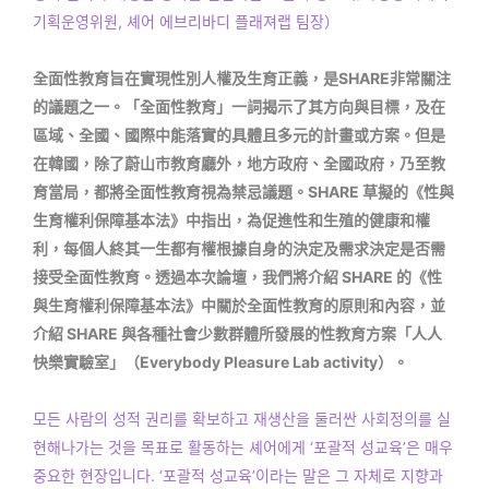
기획운영위원, 셰어 에브리바디 플래져랩 팀장）
全面性教育旨在實現性別人權及生育正義，是SHARE非常關注
的議題之一。「全面性教育」一詞揭示了其方向與目標，及在
區域、全國、國際中能落實的具體且多元的計畫或方案。但是
在韓國，除了蔚山市教育廳外，地方政府、全國政府，乃至教
育當局，都將全面性教育視為禁忌議題。SHARE 草擬的《性與
生育權利保障基本法》中指出，為促進性和生殖的健康和權
利，每個人終其一生都有權根據自身的決定及需求決定是否需
接受全面性教育。透過本次論壇，我們將介紹 SHARE 的《性
與生育權利保障基本法》中關於全面性教育的原則和內容，並
介紹 SHARE 與各種社會少數群體所發展的性教育方案「人人
快樂實驗室」（Everybody Pleasure Lab activity）。
모든 사람의 성적 권리를 확보하고 재생산을 둘러싼 사회정의를 실
현해나가는 것을 목표로 활동하는 셰어에게 ‘포괄적 성교육’은 매우
중요한 현장입니다. ‘포괄적 성교육’이라는 말은 그 자체로 지향과