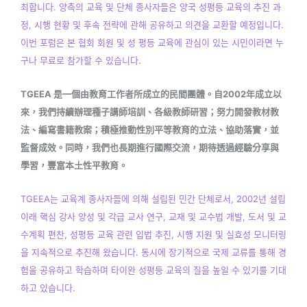
최합니다. 양측의 교육 및 단체 종사자들은 양국 성평등 교육의 추진 과
정, 시행 현황 및 후속 전략에 관해 공유하고 의견을 교환할 예정입니다.
이번 포럼은 본 협회 회원 및 성 평등 교육에 관심이 있는 시민이라면 누
구나 무료로 참가할 수 있습니다.
TGEEA 是一個由教育工作者所成立的民間團體。自2002年成立以
來，我們持續辦理種子講師培訓、各級教師研習；努力開發教材教
法、編寫書籍教案；積極推動性別平等教育的立法、協助落實，並
監督成效。同時，我們也長期進行國際交流，期待透過經驗分享與
學習，豐富本土性平教育。
TGEEA는 교육계 종사자들에 의해 설립된 민간 단체로서, 2002년 설립
이래 핵심 강사 양성 및 각급 교사 연구, 교재 및 교수법 개발, 도서 및 교
수계획 편찬, 성평등 교육 관련 입법 추진, 시행 지원 및 실효성 모니터링
을 지속적으로 추진해 왔습니다. 동시에 장기적으로 국제 교류를 통해 경
험을 공유하고 학습하며 타이완 성평등 교육의 질을 높일 수 있기를 기대
하고 있습니다.