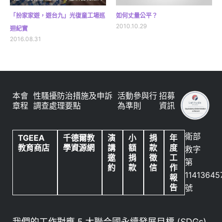
「扮家家遊，遊台九」光復童工場巡
如何丈量公平？
2010.10.29
迴紀實
2016.08.31
本會
性騷擾防治措施及申訴
活動參與行
招募
章程
調查處理要點
為準則
資訊
衛部
TGEEA
千德爾教
演
小
捐
年
教育商店
學資源網
講
額
款
度
救字
邀
捐
徵
工
第
約
款
信
作
11413645
報
告
號
我們的工作對應 5 大聯合國永續發展目標 (SDGs)