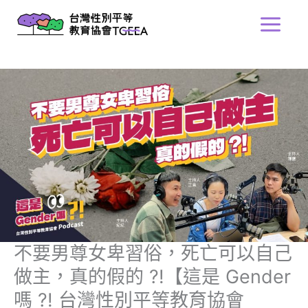
跳
Main
至
Menu
主
要
內
容
不要男尊女卑習俗，死亡可以自己
做主，真的假的 ?!【這是 Gender
嗎 ?! 台灣性別平等教育協會