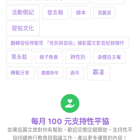
活動側記
發言稿
繪本
翁麗淑
習俗文化
翻轉習俗得聖筊 「性別與習俗」攝影圖文影音紀錄徵件
葉永鋕
跨性別
身體自主權
親子教養
霸凌
轉載分享
農曆新年
過年
每月 100 元支持性平協
如果這篇文章對你有幫助，歡迎定期定額贊助，支持性平
協持續進行教育與倡議工作，產出更多優質的內容！