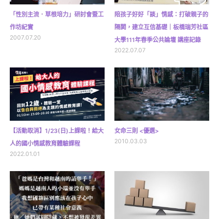
「性別主流．草根培力」研討會暨工
陪孩子好好「談」情感：打破親子的
作坊紀實
隔閡，建立互信基礎｜板橋瑞芳社區
2007.07.20
大學111年春季公共論壇 講座記錄
2022.07.07
【活動取消】1/23(日)上課啦！給大
女命三則 <優選>
2010.03.03
人的國小情感教育體驗課程
2022.01.01