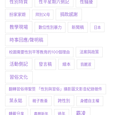
性別特質
性騷擾
性平星期六側記
捐款感謝
扮家家遊
拜別父母
教學現場
數位性別暴力
新聞稿
日本
時事回應/聲明稿
校園需要性別平等教育的100個理由
法案與政策
活動側記
發言稿
繪本
翁麗淑
習俗文化
翻轉習俗得聖筊 「性別與習俗」攝影圖文影音紀錄徵件
葉永鋕
跨性別
身體自主權
親子教養
霸凌
轉載分享
農曆新年
過年