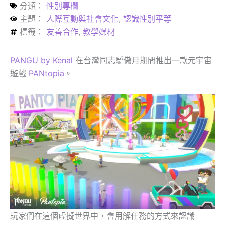
分類：
性別專欄
主題：
人際互動與社會文化
,
認識性別平等
標籤：
友善合作
,
教學媒材
PANGU by Kenal
在台灣同志驕傲月期間推出一款元宇宙
遊戲
PANtopia
。
玩家們在這個虛擬世界中，會用解任務的方式來認識