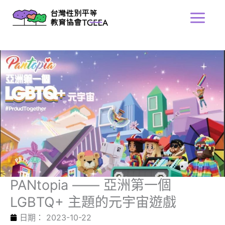
跳
Main
至
Menu
主
要
內
容
PANtopia —— 亞洲第一個
LGBTQ+ 主題的元宇宙遊戲
日期：
2023-10-22