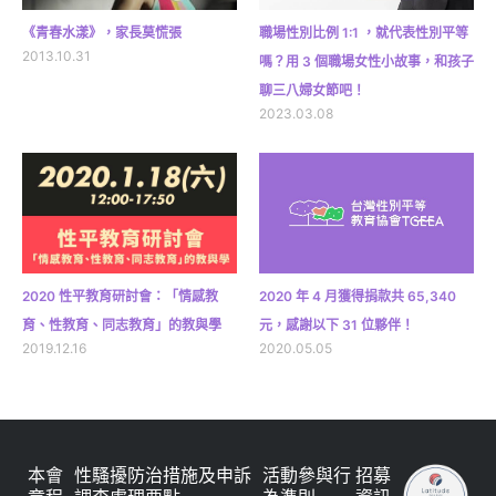
《青春水漾》，家長莫慌張
職場性別比例 1:1 ，就代表性別平等
2013.10.31
嗎？用 3 個職場女性小故事，和孩子
聊三八婦女節吧！
2023.03.08
2020 性平教育研討會：「情感教
2020 年 4 月獲得捐款共 65,340
育、性教育、同志教育」的教與學
元，感謝以下 31 位夥伴！
2019.12.16
2020.05.05
本會
性騷擾防治措施及申訴
活動參與行
招募