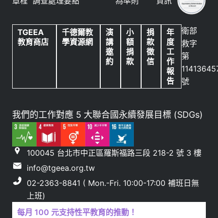
章程
調查處理要點
為準則
資訊
衛部
TGEEA
千德爾教
演
小
捐
年
教育商店
學資源網
講
額
款
度
救字
邀
捐
徵
工
第
約
款
信
作
11413645
報
告
號
我們的工作對應 5 大聯合國永續發展目標 (SDGs)
100045 台北市中正區羅斯福路三段 218-2 號 3 樓
info@tgeea.org.tw
02-2363-8841 ( Mon.-Fri. 10:00-17:00 補班日無
上班)
每月 100 元支持性平教育的推動！