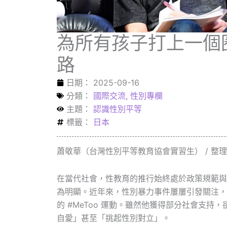
為所有孩子打上一個
路
日期：
2025-09-16
分類：
國際交流
,
性別專欄
主題：
認識性別平等
標籤：
日本
蕭敬華（台灣性別平等教育協會實習生） / 整
在當代社會，性教育的推行始終處於政策規範與
為明顯。近年來，性別暴力事件屢屢引發關注，
的 #MeToo 運動。雖然他獲得部分社會支
自愛」甚至「挑起性別對立」。