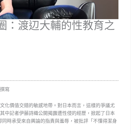
圈：渡辺大輔的性教育之
理撰寫
文化價值交錯的敏感地帶。對日本而言，這樣的爭議尤
其中記者伊藤詩織公開揭露遭性侵的經歷，掀起了日本
持，卻同時承受來自輿論的指責與羞辱，被批評「不懂得潔身