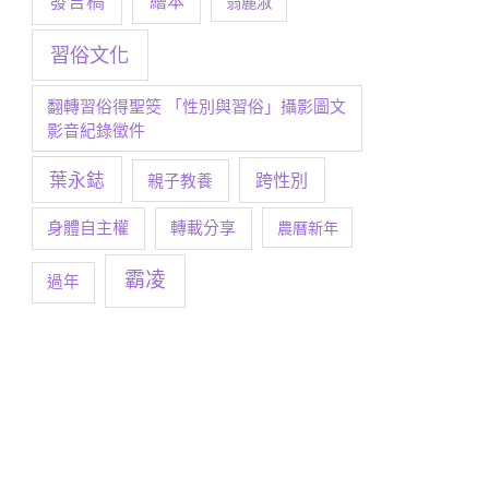
發言稿
繪本
翁麗淑
習俗文化
翻轉習俗得聖筊 「性別與習俗」攝影圖文
影音紀錄徵件
葉永鋕
跨性別
親子教養
身體自主權
轉載分享
農曆新年
霸凌
過年