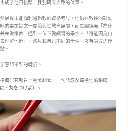
也成了他日後踏上性別研究之路的伏筆。
然最後未能順利通過教師資格考試，他仍在教授的鼓勵
時的畢業論文一開始與性教育無關，而是圍繞著「為什
兼差當家教，遇到一位不愛讀書的學生。「可能因為自
去理解他們」。遇見和自己不同的學生，沒有讓渡辺停
點。
了意想不到的轉折。
準備研究報告。翻著翻著，一句話忽然撞進他的眼睛：
に、丸をつけよ）。
」