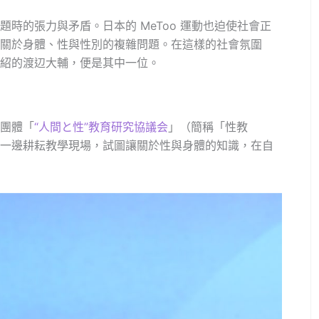
時的張力與矛盾。日本的 MeToo 運動也迫使社會正
關於身體、性與性別的複雜問題。在這樣的社會氛圍
紹的渡辺大輔，便是其中一位。
團體「
“人間と性”教育研究協議会
」（簡稱「性教
一邊耕耘教學現場，試圖讓關於性與身體的知識，在自