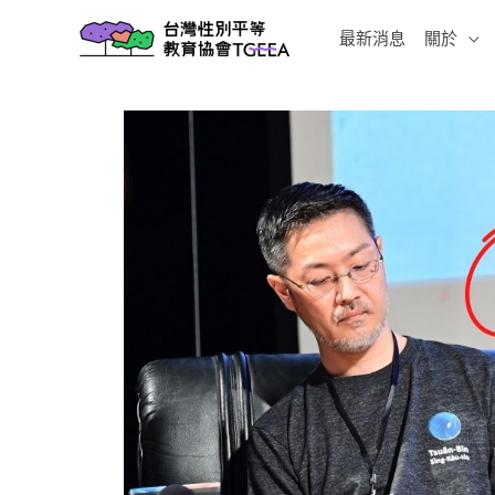
跳
最新消息
關於
至
主
要
內
容