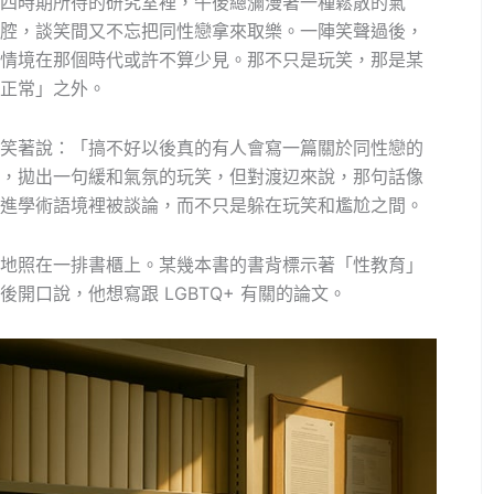
四時期所待的研究室裡，午後總瀰漫著一種鬆散的氣
腔，談笑間又不忘把同性戀拿來取樂。一陣笑聲過後，
情境在那個時代或許不算少見。那不只是玩笑，那是某
正常」之外。
笑著說：「搞不好以後真的有人會寫一篇關於同性戀的
，拋出一句緩和氣氛的玩笑，但對渡辺來說，那句話像
進學術語境裡被談論，而不只是躲在玩笑和尷尬之間。
地照在一排書櫃上。某幾本書的書背標示著「性教育」
開口說，他想寫跟 LGBTQ+ 有關的論文。