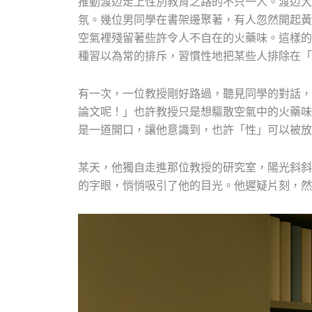
推動渡辺走上性別教育之路的不只一人。渡辺大
氛。幾位男同學在書架邊聚著，有人忽然開起黃
空氣裡殘留著些許令人不自在的火藥味。這樣的
種習以為常的排斥，習慣性地把某些人排除在「
有一次，一位教授剛好路過，聽見同學的對話，
論文呢！」也許教授只是想驅散空氣中的火藥味
是一道開口，讓他意識到，也許「性」可以被放
某天，他獨自走進那位教授的研究室，陽光斜斜
的字眼，悄悄吸引了他的目光。他遲疑片刻，然後