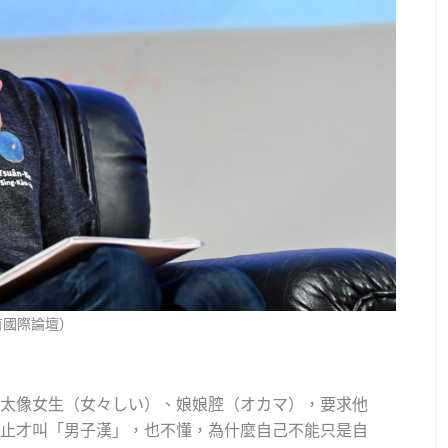
教育國際論壇）
太像女生（女々しい）、娘娘腔（オカマ），要求他
止才叫「男子漢」，也不懂，為什麼自己不能只是自