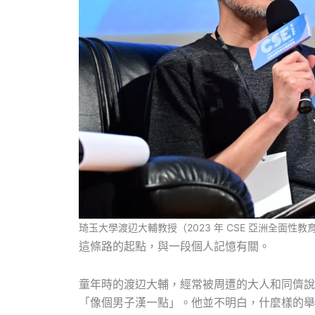
琦玉大學渡辺大輔教授（2023 年 CSE 亞洲全面性
這條路的起點，與一段個人記憶有關。
童年時的渡辺大輔，經常被周遭的大人和同儕說
「像個男子漢一點」。他並不明白，什麼樣的舉