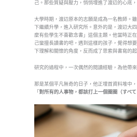
己。那些質疑與壓力，悄悄埋進了渡辺的心底，
大學時期，渡辺原本的志願是成為一名教師。雖
下繼續升學，進入研究所。意外的是，渡辺大四
麼有些學生不喜歡念書」這個主題。他當時正在
己蠻擅長讀書的吧，遇到這樣的孩子，覺得想要
下理解和關懷的角度，反而成了思索與書寫的起
研究的過程中，一次偶然的閱讀經驗，為他帶來
那是某個平凡無奇的日子，他正埋首資料堆中，
「
對所有的人事物，都該打上一個圈圈（すべて