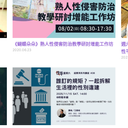
《蝴蝶朵朵》熟人性侵害防治教學研討增能工作坊
週
2020.06.23
性
202