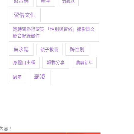
發言稿
繪本
翁麗淑
習俗文化
翻轉習俗得聖筊 「性別與習俗」攝影圖文
影音紀錄徵件
葉永鋕
跨性別
親子教養
身體自主權
轉載分享
農曆新年
霸凌
過年
內容！