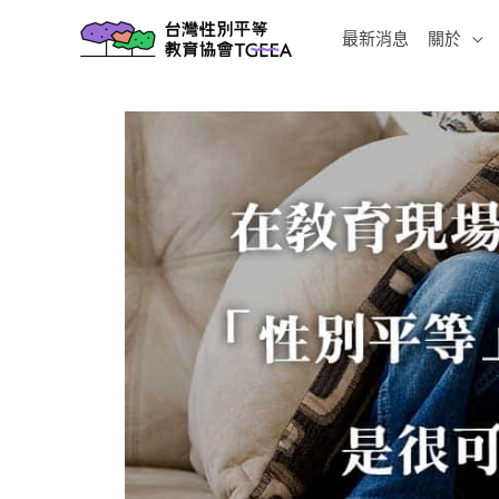
跳
最新消息
關於
至
主
要
內
容