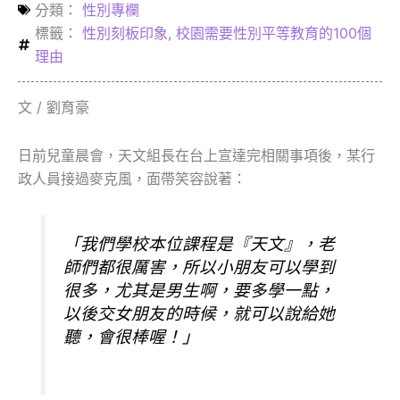
分類：
性別專欄
標籤：
性別刻板印象
,
校園需要性別平等教育的100個
理由
文 / 劉育豪
日前兒童晨會，天文組長在台上宣達完相關事項後，某行
政人員接過麥克風，面帶笑容說著：
「我們學校本位課程是『天文』，老
師們都很厲害，所以小朋友可以學到
很多，尤其是男生啊，要多學一點，
以後交女朋友的時候，就可以說給她
聽，會很棒喔！」