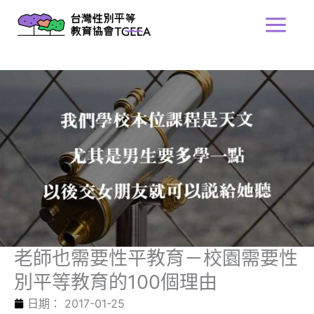
跳
Main
至
Menu
主
要
內
容
老師也需要性平教育－校園需要性
別平等教育的100個理由
日期：
2017-01-25