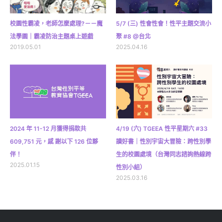
校園性霸凌，老師怎麼處理?－－魔
5/7 (三) 性會性會！性平主題交流小
法學園｜霸凌防治主題桌上遊戲
聚 #8 @台北
2019.05.01
2025.04.16
2024 年 11-12 月獲得捐款共
4/19 (六) TGEEA 性平星期六 #33
609,751 元，感 謝以下 126 位夥
讀好書｜性別宇宙大冒險：跨性別學
伴！
生的校園處境（台灣同志諮詢熱線跨
2025.01.15
性別小組）
2025.03.16