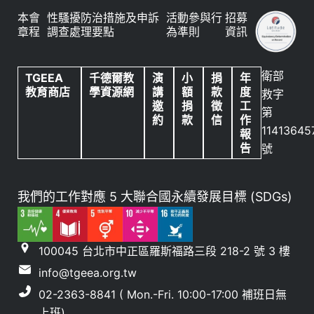
本會
性騷擾防治措施及申訴
活動參與行
招募
章程
調查處理要點
為準則
資訊
衛部
TGEEA
千德爾教
演
小
捐
年
教育商店
學資源網
講
額
款
度
救字
邀
捐
徵
工
第
約
款
信
作
11413645
報
告
號
我們的工作對應 5 大聯合國永續發展目標 (SDGs)
100045 台北市中正區羅斯福路三段 218-2 號 3 樓
info@tgeea.org.tw
02-2363-8841 ( Mon.-Fri. 10:00-17:00 補班日無
上班)