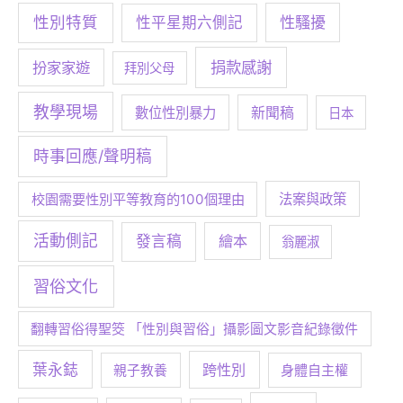
性別特質
性騷擾
性平星期六側記
捐款感謝
扮家家遊
拜別父母
教學現場
數位性別暴力
新聞稿
日本
時事回應/聲明稿
校園需要性別平等教育的100個理由
法案與政策
活動側記
發言稿
繪本
翁麗淑
習俗文化
翻轉習俗得聖筊 「性別與習俗」攝影圖文影音紀錄徵件
葉永鋕
跨性別
身體自主權
親子教養