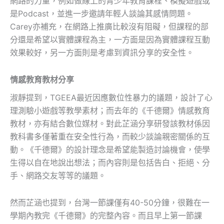
網路的力量，例如做線上的青少年教育課程、模擬遊戲或
是Podcast，並進一步邀請年輕人談論其感情問題。
Carey亦補充，在網路上推廣比較沒有阻礙，但課程的部
分還是希望以實體課程為主，一方面是因為實體課程互動
效果較好，另一方面則是考慮到資訊分享的安全性。
情感教育教材分享
淑靜提到，TGEEA最近因應數位性暴力的議題，設計了心
理測驗小遊戲等教學素材；而去年的《千德爾》情感教育
教材，亦有結合數位媒材。對此芷涵分享研發該教材係因
教科書多僅著重在安全性行為，而較少談論親密關係的互
動。《千德爾》的設計理念是希望能製造討論機會，使學
生得以自在地說出想法；而內容則是包括告白、拒絕、分
手、網路交友等等的議題。
然而芷涵也提到，台灣一節課僅有40-50分鐘，很難在一
學期內教完《千德爾》的完整內容。而且早上第一節課