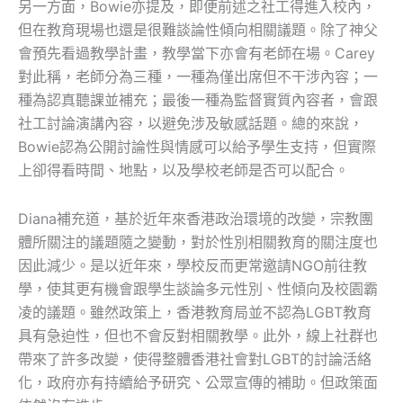
另一方面，Bowie亦提及，即便前述之社工得進入校內，
但在教育現場也還是很難談論性傾向相關議題。除了神父
會預先看過教學計畫，教學當下亦會有老師在場。Carey
對此稱，老師分為三種，一種為僅出席但不干涉內容；一
種為認真聽課並補充；最後一種為監督實質內容者，會跟
社工討論演講內容，以避免涉及敏感話題。總的來說，
Bowie認為公開討論性與情感可以給予學生支持，但實際
上卻得看時間、地點，以及學校老師是否可以配合。
Diana補充道，基於近年來香港政治環境的改變，宗教團
體所關注的議題隨之變動，對於性別相關教育的關注度也
因此減少。是以近年來，學校反而更常邀請NGO前往教
學，使其更有機會跟學生談論多元性別、性傾向及校園霸
凌的議題。雖然政策上，香港教育局並不認為LGBT教育
具有急迫性，但也不會反對相關教學。此外，線上社群也
帶來了許多改變，使得整體香港社會對LGBT的討論活絡
化，政府亦有持續給予研究、公眾宣傳的補助。但政策面