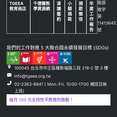
衛部
TGEEA
千德爾教
演
小
捐
年
教育商店
學資源網
講
額
款
度
救字
邀
捐
徵
工
第
約
款
信
作
11413645
報
告
號
我們的工作對應 5 大聯合國永續發展目標 (SDGs)
100045 台北市中正區羅斯福路三段 218-2 號 3 樓
info@tgeea.org.tw
02-2363-8841 ( Mon.-Fri. 10:00-17:00 補班日無
上班)
每月 100 元支持性平教育的推動！