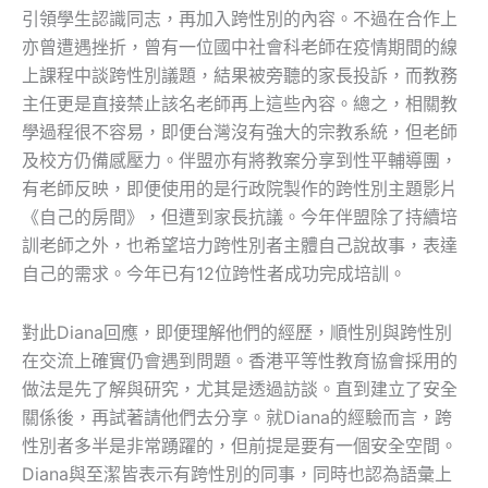
引領學生認識同志，再加入跨性別的內容。不過在合作上
亦曾遭遇挫折，曾有一位國中社會科老師在疫情期間的線
上課程中談跨性別議題，結果被旁聽的家長投訴，而教務
主任更是直接禁止該名老師再上這些內容。總之，相關教
學過程很不容易，即便台灣沒有強大的宗教系統，但老師
及校方仍備感壓力。伴盟亦有將教案分享到性平輔導團，
有老師反映，即便使用的是行政院製作的跨性別主題影片
《自己的房間》，但遭到家長抗議。今年伴盟除了持續培
訓老師之外，也希望培力跨性別者主體自己說故事，表達
自己的需求。今年已有12位跨性者成功完成培訓。
對此Diana回應，即便理解他們的經歷，順性別與跨性別
在交流上確實仍會遇到問題。香港平等性教育協會採用的
做法是先了解與研究，尤其是透過訪談。直到建立了安全
關係後，再試著請他們去分享。就Diana的經驗而言，跨
性別者多半是非常踴躍的，但前提是要有一個安全空間。
Diana與至潔皆表示有跨性別的同事，同時也認為語彙上