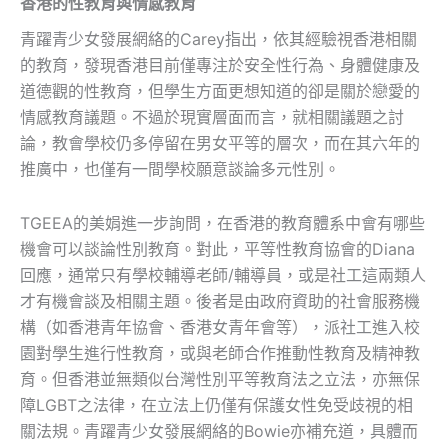
香港的性教育與情感教育
青躍青少女發展網絡的Carey指出，依其經驗視香港相關
的教育，發現香港目前僅專注於安全性行為、身體健康及
道德觀的性教育，但學生方面更想知道的卻是關於戀愛的
情感教育議題。不過於現實層面而言，就相關議題之討
論，教會學校仍多停留在男女平等的層次，而在其六年的
推廣中，也僅有一間學校願意談論多元性別。
TGEEA的美娟進一步詢問，在香港的教育體系中會有哪些
機會可以談論性別教育。對此，平等性教育協會的Diana
回應，通常只有學校輔導老師/輔導員，或是社工這兩類人
才有機會談及相關主題。後者是由政府資助的社會服務機
構（如香港青年協會、香港女青年會等），派社工進入校
園對學生進行性教育，或與老師合作推動性教育及精神教
育。但香港並無類似台灣性別平等教育法之立法，亦無保
障LGBT之法律，在立法上仍僅有保護女性免受歧視的相
關法規。青躍青少女發展網絡的Bowie亦補充道，具體而