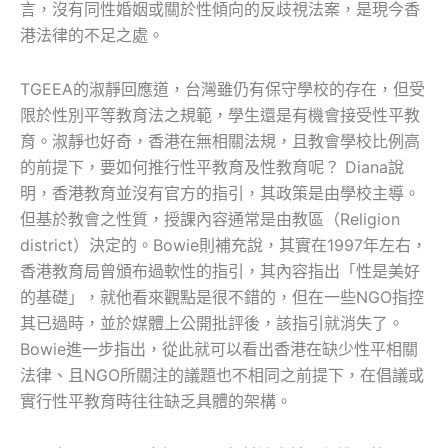
言，沒有同性婚姻或關於性傾向的反歧視法案，是現今香
港法律的不足之處。
TGEEA的淑靜回應道，台灣雖仍有保守學校的存在，但受
限於性別平等教育法之規範，學生還是有機會接受性平教
育。淑靜也好奇，香港在無相關法規，且教會學校比例高
的前提下，要如何推行性平教育及性教育呢？ Diana說
明，香港教育並沒有官方的指引，其政策是由學校主導。
但基於教會之性質，授課內容通常是由教區（Religion
district）決定的。Bowie則補充說，其實在1997年左右，
香港教育局曾頒布過軟性的指引，其內容指出「性是美好
的基礎」，就他看來觀點是很不錯的，但在一些NGO指控
其已過時，並於媒體上公開批評後，該指引就消失了。
Bowie進一步指出，從此就可以看出香港在缺少性平相關
法律、且NGO所關注的議題也不相同之前提下，在倡議或
實行性平教育時往往缺乏具體的架構。