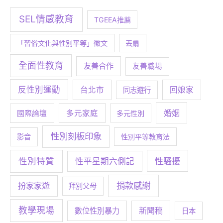
SEL情感教育
TGEEA推薦
「習俗文化與性別平等」徵文
丟扇
全面性教育
友善合作
友善職場
反性別運動
台北市
回娘家
同志遊行
婚姻
多元家庭
國際論壇
多元性別
性別刻板印象
影音
性別平等教育法
性別特質
性騷擾
性平星期六側記
捐款感謝
扮家家遊
拜別父母
教學現場
數位性別暴力
新聞稿
日本