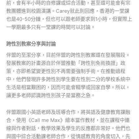
前，會有半小時的自修課或綜合活動，甚至還可能會有宗
教團體進到校園演講。Carey就此則回應，香港的一堂課
也是40-50分鐘，但也可以跟老師要求到1小時，但實際上
一學期最多只有一堂課的時間可以討論。
跨性別教案分享與討論
伴盟的至潔分享，目前伴盟的跨性別教案還在發展階段。
發展教案的計畫源自於伴盟推動「跨性別免術換證」政
策，亦即希望變更性別不再需要強制手術。在推動過程
中，他們發現許多跨性別學生要在性別二分的學校系統中
生活是相當艱困的，因而可能會輟學或回家自學。所以，
讓更多老師認識跨性別孩子是當務之急。
伴盟跟國小英語老師及班導合作，將英語及健康教育課融
合，使用《Call me Max》繪本當作教材，並在課程中連
線與作者對話，教學效果及學生的反應都非常好。他們也
與國中綜合活動課老師合作，從情感教育的角度切入，先