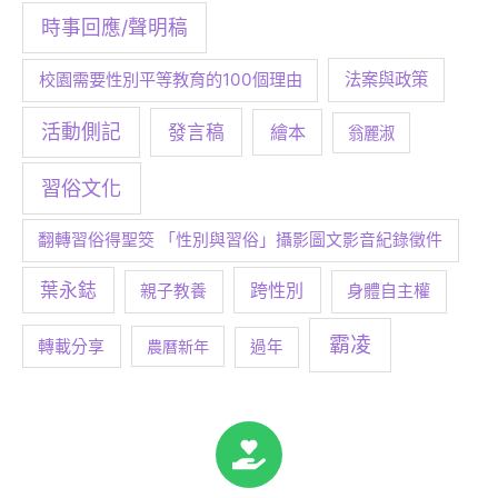
時事回應/聲明稿
校園需要性別平等教育的100個理由
法案與政策
活動側記
發言稿
繪本
翁麗淑
習俗文化
翻轉習俗得聖筊 「性別與習俗」攝影圖文影音紀錄徵件
葉永鋕
跨性別
身體自主權
親子教養
霸凌
轉載分享
農曆新年
過年