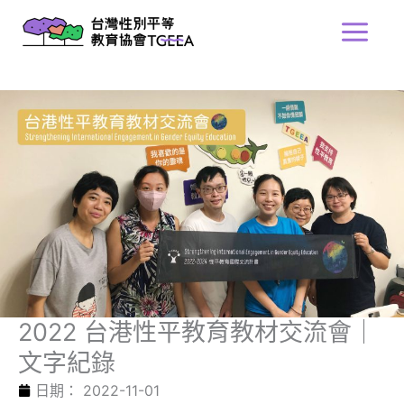
跳
Main
至
Menu
主
要
內
容
2022 台港性平教育教材交流會｜
文字紀錄
日期：
2022-11-01