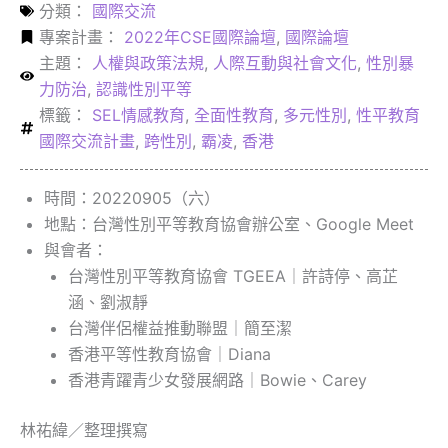
分類：
國際交流
專案計畫：
2022年CSE國際論壇
,
國際論壇
主題：
人權與政策法規
,
人際互動與社會文化
,
性別暴
力防治
,
認識性別平等
標籤：
SEL情感教育
,
全面性教育
,
多元性別
,
性平教育
國際交流計畫
,
跨性別
,
霸凌
,
香港
時間：20220905（六）
地點：台灣性別平等教育協會辦公室、Google Meet
與會者：
台灣性別平等教育協會 TGEEA｜許詩停、高芷
涵、劉淑靜
台灣伴侶權益推動聯盟｜簡至潔
香港平等性教育協會｜Diana
香港青躍青少女發展網路｜Bowie、Carey
林祐緯／整理撰寫