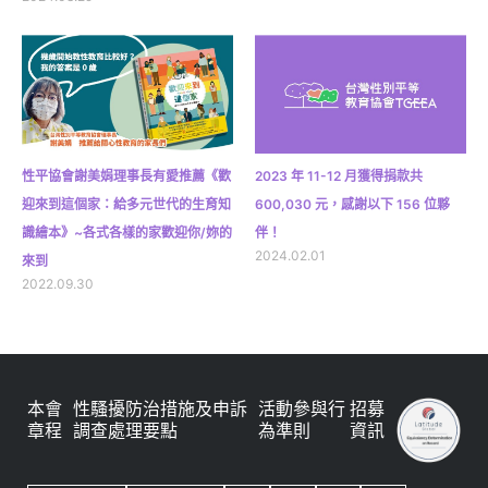
性平協會謝美娟理事長有愛推薦《歡
2023 年 11-12 月獲得捐款共
迎來到這個家：給多元世代的生育知
600,030 元，感謝以下 156 位夥
識繪本》~各式各樣的家歡迎你/妳的
伴！
2024.02.01
來到
2022.09.30
本會
性騷擾防治措施及申訴
活動參與行
招募
章程
調查處理要點
為準則
資訊