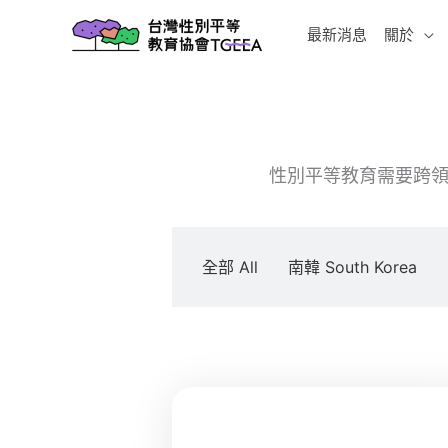
跳
最新消息
關於
至
主
要
內
容
性別平等教育需要跨領
全部 All
南韓 South Korea