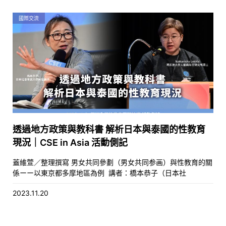
國際交流
透過地方政策與教科書 解析日本與泰國的性教育
現況｜CSE in Asia 活動側記
蓋維萱／整理撰寫 男女共同參劃（男女共同参画）與性教育的關
係ーー以東京都多摩地區為例 講者：橋本恭子（日本社
2023.11.20