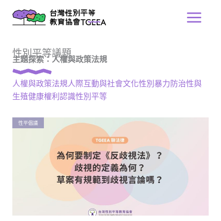
跳
Main
至
Menu
主
要
性別平等議題
內
主題探索：人權與政策法規
容
人權與政策法規
人際互動與社會文化
性別暴力防治
性與
生殖健康權利
認識性別平等
性平倡議