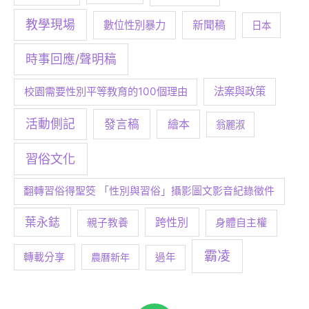
教學現場
數位性別暴力
新聞稿
日本
時事回應/聲明稿
校園需要性別平等教育的100個理由
法案與政策
活動側記
發言稿
繪本
翁麗淑
習俗文化
翻轉習俗得聖筊 「性別與習俗」攝影圖文影音紀錄徵件
葉永鋕
跨性別
身體自主權
親子教養
霸凌
轉載分享
農曆新年
過年