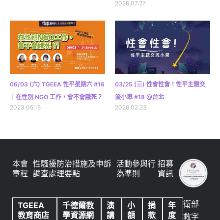
2026.07.27
06/03 (六) TGEEA 性平星期六 #16
03/25 (三) 性會性會！性平主題交
｜在性別 NGO 工作，會不會餓死？
流小聚 #18 @台北
2023.05.15
2026.02.23
本會
性騷擾防治措施及申訴
活動參與行
招募
章程
調查處理要點
為準則
資訊
衛部
TGEEA
千德爾教
演
小
捐
年
教育商店
學資源網
講
額
款
度
救字