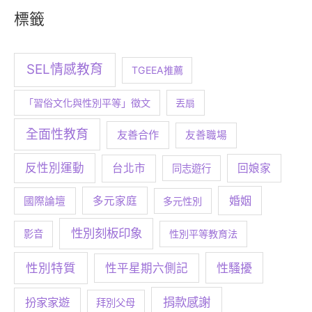
標籤
SEL情感教育
TGEEA推薦
「習俗文化與性別平等」徵文
丟扇
全面性教育
友善合作
友善職場
反性別運動
台北市
回娘家
同志遊行
婚姻
多元家庭
國際論壇
多元性別
性別刻板印象
影音
性別平等教育法
性別特質
性騷擾
性平星期六側記
捐款感謝
扮家家遊
拜別父母