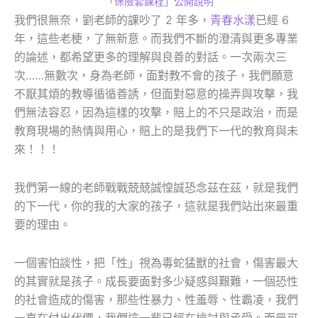
「保險套課程」公開說明
我們很無奈，劉老師的課吵了 2 年多，
青春水漾
已經 6
年，這些老梗，了無新意。而我們不斷的澄清與更多專業
的論述，都希望更多的理解與良善的對話。一次兩次三
次……無數次，身為老師，面對教不會的孩子，我們願意
不厭其煩的教導循循善誘，但面對惡意的操弄與攻擊，我
們無法容忍，因為這樣的攻擊，賠上的不只是政治，而是
教育現場的熱情與用心，賠上的是我們下一代的教育與未
來！！！
我們第一線的老師戰戰兢兢誠惶誠恐念茲在茲，就是我們
的下一代，你的我的大家的孩子，這就是我們站出來最重
要的理由。
一個害怕談性，把「性」視為毒蛇猛獸的社會，傷害最大
的其實就是孩子。成長要面對多少疑惑與艱難，一個恐性
的社會造成的傷害，那些性暴力、性羞辱、性霸凌，我們
一直在付出代價，我們這一輩已經在檢討與承受。而最可