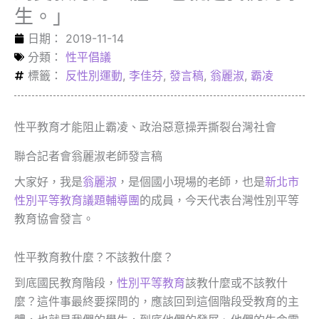
生。」
日期：
2019-11-14
分類：
性平倡議
標籤：
反性別運動
,
李佳芬
,
發言稿
,
翁麗淑
,
霸凌
性平教育才能阻止霸凌、政治惡意操弄撕裂台灣社會
聯合記者會翁麗淑老師發言稿
大家好，我是
翁麗淑
，是個國小現場的老師，也是
新北市
性別平等教育議題輔導團
的成員，今天代表台灣性別平等
教育協會發言。
性平教育教什麼？不該教什麼？
到底國民教育階段，
性別平等教育
該教什麼或不該教什
麼？這件事最終要探問的，應該回到這個階段受教育的主