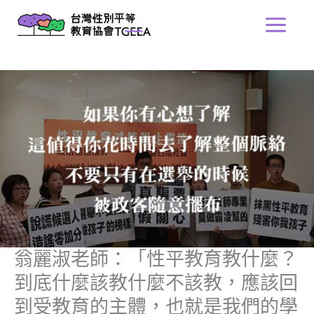
跳
Main
至
Menu
主
要
內
容
翁麗淑老師：「性平教育教什麼？
到底什麼該教什麼不該教，應該回
到受教育的主體，也就是我們的學