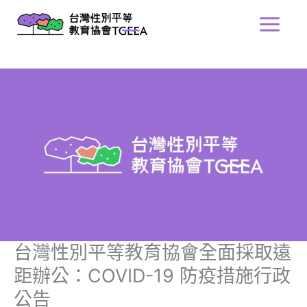
跳
Main
至
Menu
主
要
內
容
台灣性別平等教育協會全面採取遠
距辦公：COVID-19 防疫措施行政
公告