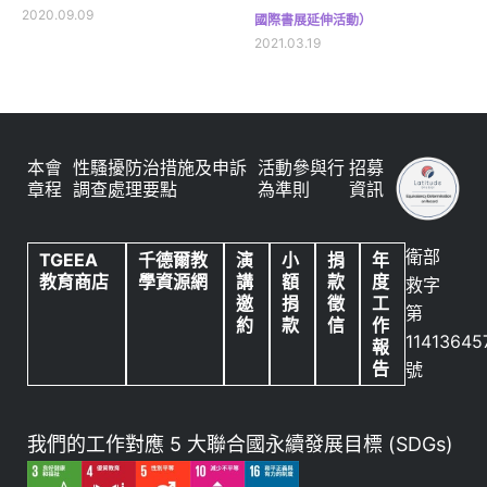
2020.09.09
國際書展延伸活動）
2021.03.19
本會
性騷擾防治措施及申訴
活動參與行
招募
章程
調查處理要點
為準則
資訊
衛部
TGEEA
千德爾教
演
小
捐
年
教育商店
學資源網
講
額
款
度
救字
邀
捐
徵
工
第
約
款
信
作
11413645
報
告
號
我們的工作對應 5 大聯合國永續發展目標 (SDGs)