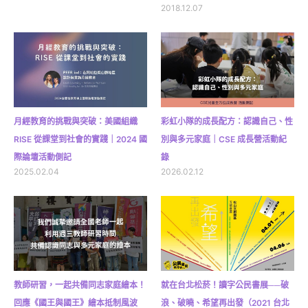
2018.12.07
月經教育的挑戰與突破：美國組織
彩虹小隊的成長配方：認識自己、性
RISE 從課堂到社會的實踐｜2024 國
別與多元家庭｜CSE 成長營活動紀
際論壇活動側記
錄
2025.02.04
2026.02.12
教師研習，一起共備同志家庭繪本！
就在台北松菸！讀字公民書展──破
回應《國王與國王》繪本抵制風波
浪、破曉、希望再出發（2021 台北