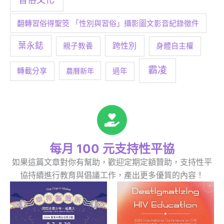
翻轉習俗得聖筊 「性別與習俗」攝影圖文影音紀錄徵件
葉永鋕
跨性別
身體自主權
親子教養
霸凌
轉載分享
農曆新年
過年
每月 100 元支持性平協
如果這篇文章對你有幫助，歡迎定期定額贊助，支持性平
協持續進行教育與倡議工作，產出更多優質的內容！