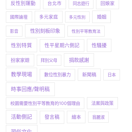
反性別運動
台北市
回娘家
同志遊行
婚姻
多元家庭
國際論壇
多元性別
性別刻板印象
影音
性別平等教育法
性別特質
性騷擾
性平星期六側記
捐款感謝
扮家家遊
拜別父母
教學現場
數位性別暴力
新聞稿
日本
時事回應/聲明稿
校園需要性別平等教育的100個理由
法案與政策
活動側記
發言稿
繪本
翁麗淑
習俗文化