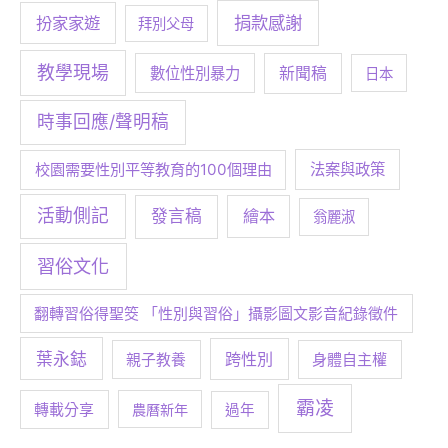
捐款感謝
扮家家遊
拜別父母
教學現場
數位性別暴力
新聞稿
日本
時事回應/聲明稿
校園需要性別平等教育的100個理由
法案與政策
活動側記
發言稿
繪本
翁麗淑
習俗文化
翻轉習俗得聖筊 「性別與習俗」攝影圖文影音紀錄徵件
葉永鋕
跨性別
身體自主權
親子教養
霸凌
轉載分享
農曆新年
過年