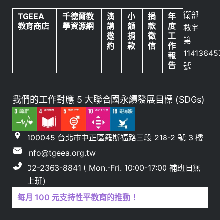
衛部
TGEEA
千德爾教
演
小
捐
年
教育商店
學資源網
講
額
款
度
救字
邀
捐
徵
工
第
約
款
信
作
11413645
報
告
號
我們的工作對應 5 大聯合國永續發展目標 (SDGs)
100045 台北市中正區羅斯福路三段 218-2 號 3 樓
info@tgeea.org.tw
02-2363-8841 ( Mon.-Fri. 10:00-17:00 補班日無
上班)
每月 100 元支持性平教育的推動！