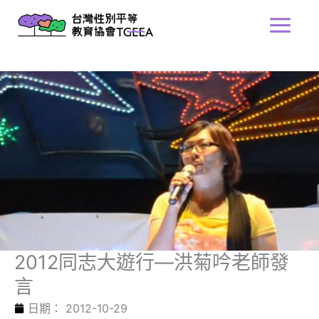
跳
Main
至
Menu
主
要
內
容
2012同志大遊行—洪菊吟老師發
言
日期：
2012-10-29