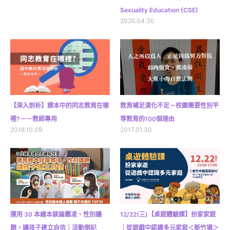
Sexuality Education (CSE)
2026.04.30
【深入剖析】課本中的同志教育在哪
教育補足演化不足－校園需要性別平
裡?－－教師專用
等教育的100個理由
2018.10.09
2017.01.30
運用 30 本繪本談論霸凌、性別議
12/22(三)【桌遊體驗課】扮家家遊
題，讓孩子建立自信｜活動側記
｜從遊戲中認識多元家庭＜新竹場＞