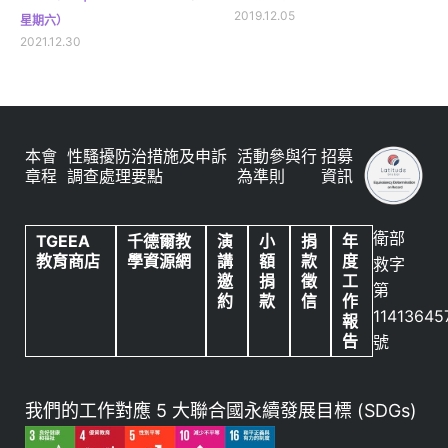
2019.12.05
星期六）
2021.12.30
本會
性騷擾防治措施及申訴
活動參與行
招募
章程
調查處理要點
為準則
資訊
衛部
TGEEA
千德爾教
演
小
捐
年
教育商店
學資源網
講
額
款
度
救字
邀
捐
徵
工
第
約
款
信
作
11413645
報
告
號
我們的工作對應 5 大聯合國永續發展目標 (SDGs)