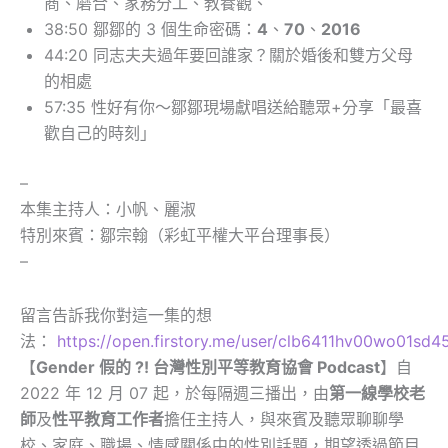
商、磨合、家務分工、教養觀、
38:50 鄒鄒的 3 個生命密碼：
4
、
70
、
2016
44:20 同志夫夫過年要回誰家？關於婚後和雙方父母
的相處
57:35 性好有你～鄒鄒現場獻唱送給聽眾+分享「最喜
歡自己的時刻」
–
本集主持人：小帆、麗淑
特別來賓：鄒宗翰（彩虹平權大平台理事長）
–
留言告訴我你對這一集的想
法：
https://open.firstory.me/user/clb6411hv00wo01s
【
Gender 假的 ?! 台灣性別平等教育協會 Podcast
】自
2022 年 12 月 07 起，於每隔週三播出，由
第一線學校老
師
及
性平教育工作者
擔任主持人，與來賓及聽眾聊聊學
校、家庭、職場、情感關係中的性別話題，期望透過節目