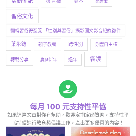
活動側記
發言稿
繪本
翁麗淑
習俗文化
翻轉習俗得聖筊 「性別與習俗」攝影圖文影音紀錄徵件
葉永鋕
跨性別
身體自主權
親子教養
霸凌
轉載分享
農曆新年
過年
每月 100 元支持性平協
如果這篇文章對你有幫助，歡迎定期定額贊助，支持性平
協持續進行教育與倡議工作，產出更多優質的內容！