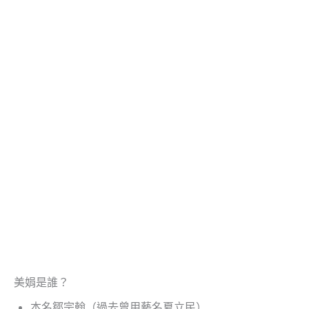
美娟是誰？
本名鄒宗翰（過去曾用藝名夏立民）