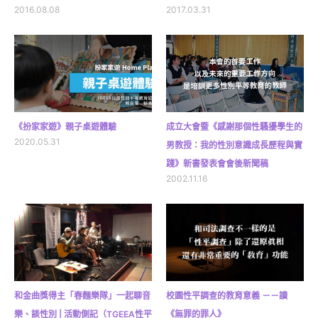
2016.08.08
2017.03.31
《扮家家遊》親子桌遊體驗
成立大會暨《感謝那個性騷擾學生的
2020.05.31
男教授：我的性別意識成長歷程與實
踐》新書發表會會後新聞稿
2002.11.16
和金曲獎得主「春麵樂隊」一起聊音
校園性平調查的教育意義 －－讀
樂、談性別 | 活動側記（TGEEA性平
《無罪的罪人》