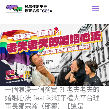
跳
Main
至
Menu
主
要
內
容
一個浪漫一個務實 ?! 老夫老夫的
婚姻心法 feat.彩虹平權大平台理
事長鄒宗翰（鄒鄒）【這是