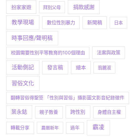
捐款感謝
扮家家遊
拜別父母
教學現場
數位性別暴力
新聞稿
日本
時事回應/聲明稿
校園需要性別平等教育的100個理由
法案與政策
活動側記
發言稿
繪本
翁麗淑
習俗文化
翻轉習俗得聖筊 「性別與習俗」攝影圖文影音紀錄徵件
葉永鋕
跨性別
身體自主權
親子教養
霸凌
轉載分享
農曆新年
過年