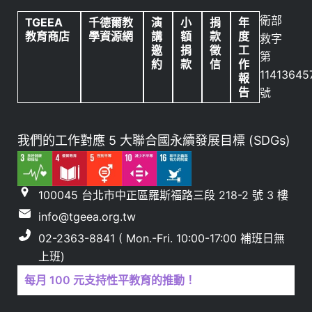
衛部
TGEEA
千德爾教
演
小
捐
年
教育商店
學資源網
講
額
款
度
救字
邀
捐
徵
工
第
約
款
信
作
11413645
報
告
號
我們的工作對應 5 大聯合國永續發展目標 (SDGs)
100045 台北市中正區羅斯福路三段 218-2 號 3 樓
info@tgeea.org.tw
02-2363-8841 ( Mon.-Fri. 10:00-17:00 補班日無
上班)
每月 100 元支持性平教育的推動！