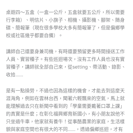
桌遊四～五盒（一盒一公斤，五盒就要五公斤，所以需要
行李箱）、明信片、小旗子、相機、攝影機、腳架、随身
碟、簡報筆（現在很多學校大多有簡報筆了，但是偏鄉學
校或社區幾乎都要自備）。
講師自己還要身兼司機，有時還要預留更多時間接送工作
人員、實習種子。有些巡迴場次，沒有工作人員也沒有實
習種子，講師就全部自己來，從setting、帶活動、錄影、
收拾……
是有一點操勞，不過也因為這樣的機會，才能去到這麼天
涯海角，例如在雲林台西，聞著六輕飄來的空氣，馬上就
能理解過去只在新聞中看到的「學童需要戴著口罩上課」
的真實是什麼；在彰化福興鄉育新國小，有小朋友說他不
只坐過牛車，他家就有養牛！從事酪農業的家庭，生活樣
貌與家庭空間也有很大的不同……，透過偏鄉巡迴，才有