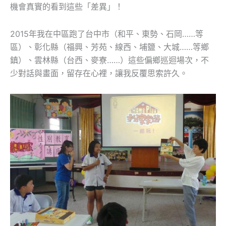
機會真實的看到這些「差異」！
2015年我在中區跑了台中市（和平、東勢、石岡……等
區）、彰化縣（福興、芳苑、線西、埔鹽、大城……等鄉
鎮）、雲林縣（台西、麥寮……）這些偏鄉巡迴場次，不
少對話與畫面，留存在心裡，讓我反覆思索許久。