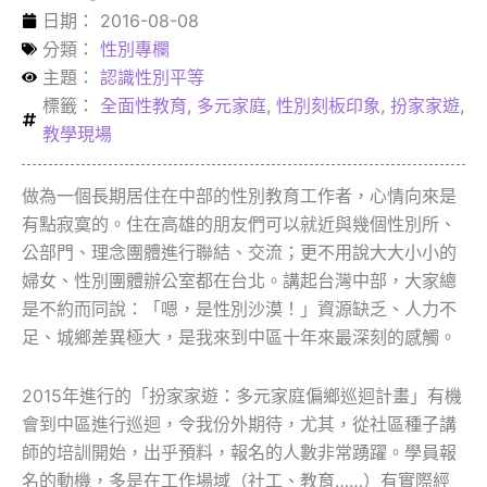
日期：
2016-08-08
分類：
性別專欄
主題：
認識性別平等
標籤：
全面性教育
,
多元家庭
,
性別刻板印象
,
扮家家遊
,
教學現場
做為一個長期居住在中部的性別教育工作者，心情向來是
有點寂寞的。住在高雄的朋友們可以就近與幾個性別所、
公部門、理念團體進行聯結、交流；更不用說大大小小的
婦女、性別團體辦公室都在台北。講起台灣中部，大家總
是不約而同說：「嗯，是性別沙漠！」資源缺乏、人力不
足、城鄉差異極大，是我來到中區十年來最深刻的感觸。
2015年進行的「扮家家遊：多元家庭偏鄉巡迴計畫」有機
會到中區進行巡迴，令我份外期待，尤其，從社區種子講
師的培訓開始，出乎預料，報名的人數非常踴躍。學員報
名的動機，多是在工作場域（社工、教育……）有實際經