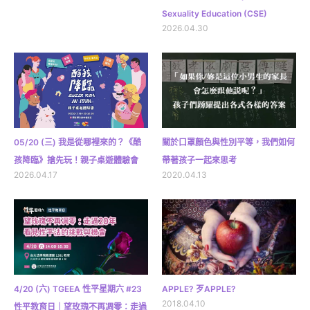
Sexuality Education (CSE)
2026.04.30
05/20 (三) 我是從哪裡來的？《酷
關於口罩顏色與性別平等，我們如何
孩降臨》搶先玩！親子桌遊體驗會
帶著孩子一起來思考
2026.04.17
2020.04.13
4/20 (六) TGEEA 性平星期六 #23
APPLE? 歹APPLE?
2018.04.10
性平教育日｜望玫瑰不再凋零：走過