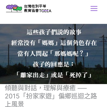
跳
Main
至
Menu
主
要
內
容
傾聽與對話，理解與療癒 ──
2015「扮家家遊」偏鄉巡迴之路
上風景