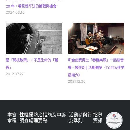
20 年，看見性平法的挑戰與機會
2024.03.16
是「開枝散葉」，不是生命的「斷
和金曲獎得主「春麵樂隊」一起聊音
裂」
樂、談性別 | 活動側記（TGEEA性平
2012.07.27
星期六）
2021.12.30
本會
性騷擾防治措施及申訴
活動參與行
招募
章程
調查處理要點
為準則
資訊