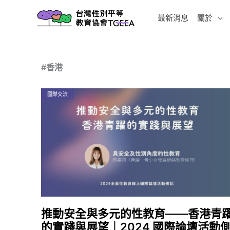
跳
最新消息
關於
至
主
要
內
#香港
容
國際交流
推動安全與多元的性教育——香港青
的實踐與展望｜2024 國際論壇活動