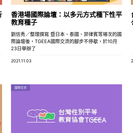
所
香港場國際論壇：以多元方式種下性平
教育種子
劉信秀／整理撰寫 暨日本、泰國、菲律賓等場次的國
際論壇後，TGEEA國際交流的腳步不停歇，於10月
23日舉辦了
2021.11.03
國際交流