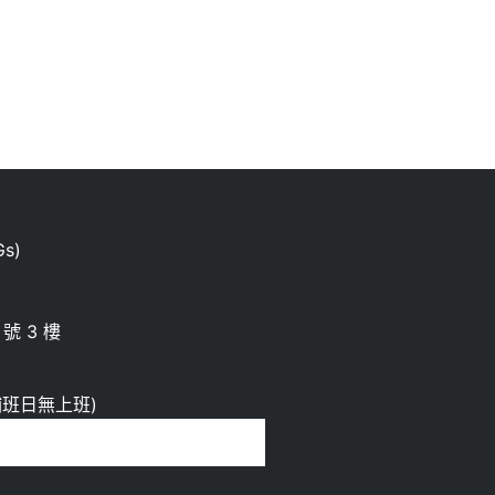
s)
號 3 樓
00 補班日無上班)