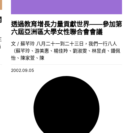
關
透過教育增長力量貢獻世界——參加第
六屆亞洲區大學女性聯合會會議
正
文 / 蘇芊玲 八月二十一到二十三日，我們一行八人
過
（蘇芊玲、游美惠、楊佳羚、劉淑雯、林昱貞、鍾佩
怡、陳家萱、陳
2002.09.05