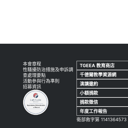
本會章程
TGEEA 教育商店
性騷擾防治措施及申訴調
千德爾教學資源網
查處理要點
活動參與行為準則
演講邀約
招募資訊
小額捐款
捐款徵信
年度工作報告
衛部救字第 1141364573