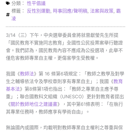
分類：
性平倡議
標籤：
反性別運動
,
時事回應/聲明稿
,
法案與政策
,
霸
凌
3/14（三）下午，中央選舉委員會將就曾獻瑩先生所提
「國民教育不實施同志教育」全國性公民投票案舉行聽證
會。我們認為，國民教育內容不應成為公投選項，此舉不
僅危害教師專業自主權，更傷害學生受教權。
我國《
教師法
》第 16 條第6項規定：「教師之教學及對學
生之輔導依法令及學校章則享有專業自主」；我國《
教育
基本法
》第8條第1項也指出：「教師之專業自主應予尊
重」；聯合國教科文組織（UNESCO）更針對教育者提出
《
關於教師地位之建議書
》，其中第61條表明：「在執行
其專業任務時，教師應享有學術自由」。
無論國內或國際，均載明對教師專業自主權利之尊重與保