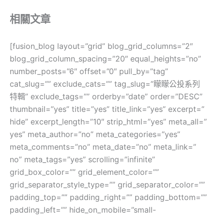
相關文章
[fusion_blog layout=”grid” blog_grid_columns=”2″
blog_grid_column_spacing=”20″ equal_heights=”no”
number_posts=”6″ offset=”0″ pull_by=”tag”
cat_slug=”” exclude_cats=”” tag_slug=”矇矇公投系列
特輯” exclude_tags=”” orderby=”date” order=”DESC”
thumbnail=”yes” title=”yes” title_link=”yes” excerpt=”
hide” excerpt_length=”10″ strip_html=”yes” meta_all=”
yes” meta_author=”no” meta_categories=”yes”
meta_comments=”no” meta_date=”no” meta_link=”
no” meta_tags=”yes” scrolling=”infinite”
grid_box_color=”” grid_element_color=””
grid_separator_style_type=”” grid_separator_color=””
padding_top=”” padding_right=”” padding_bottom=””
padding_left=”” hide_on_mobile=”small-