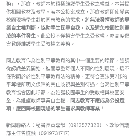
務」，那麼，教師本於積極維護學生受教之權益，本當提
供相關教材及教學。若本公投案成立，那麼教師即使覺察
校園現場學生對於同志教育的需求，將
無法發揮教師的專
業自主權判斷，協助學生探尋自我，以及避免校園性別霸
凌的事件發生
。此公投不僅損害學生之受教權，亦高度傷
害教師維護學生受教權之義務。
同志教育作為性別平等教育的其中一個重要的環節，強調
從認識差異開始，進而尊重每個人不同的性別展現，這不
僅彰顯於於性別平等教育法的精神，更符合憲法第7條的
平等權所明文保障的禁止歧視與差別待遇。台灣性別平等
教育協會因此呼籲，為維護校園學生的受教權與校園安
全，為維護教師專業自主權，
同志教育不應成為公投選
項，應回歸校園現場的學生需求與教師專業
！
新聞聯絡人：秘書長黃嘉韻（0912577328）、政策倡議
部主任曾嬿融（0919731717）