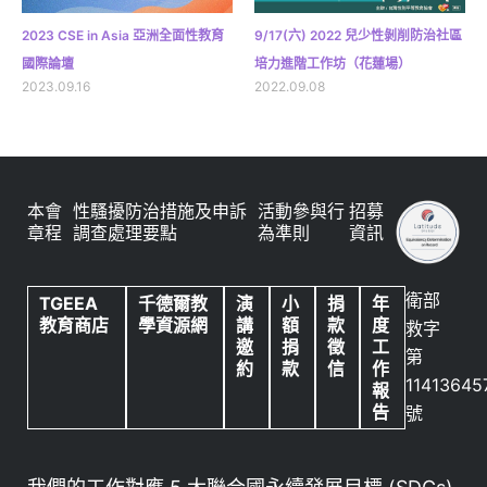
2023 CSE in Asia 亞洲全面性教育
9/17(六) 2022 兒少性剝削防治社區
國際論壇
培力進階工作坊（花蓮場）
2023.09.16
2022.09.08
本會
性騷擾防治措施及申訴
活動參與行
招募
章程
調查處理要點
為準則
資訊
衛部
TGEEA
千德爾教
演
小
捐
年
教育商店
學資源網
講
額
款
度
救字
邀
捐
徵
工
第
約
款
信
作
11413645
報
告
號