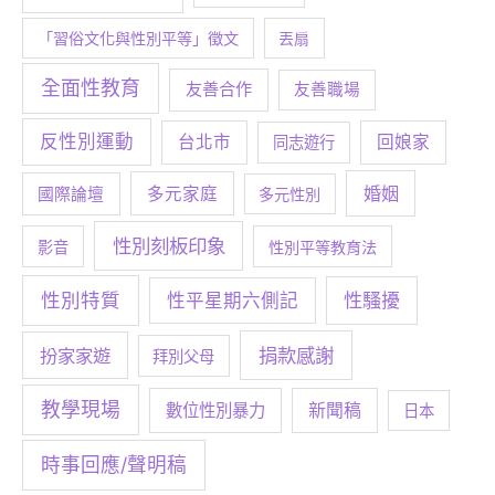
「習俗文化與性別平等」徵文
丟扇
全面性教育
友善合作
友善職場
反性別運動
台北市
回娘家
同志遊行
婚姻
多元家庭
國際論壇
多元性別
性別刻板印象
影音
性別平等教育法
性別特質
性騷擾
性平星期六側記
捐款感謝
扮家家遊
拜別父母
教學現場
數位性別暴力
新聞稿
日本
時事回應/聲明稿