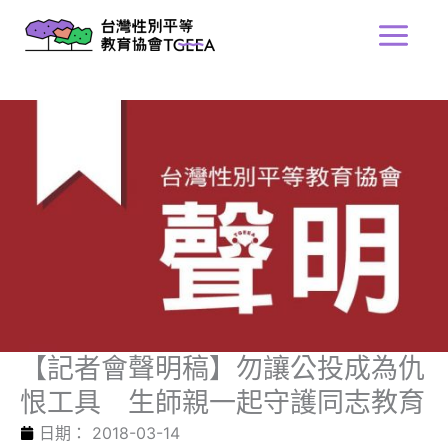
跳
Main
至
Menu
主
要
內
容
【記者會聲明稿】勿讓公投成為仇
恨工具 生師親一起守護同志教育
日期：
2018-03-14