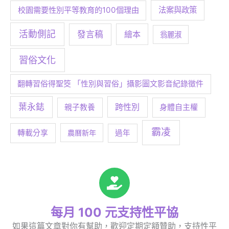
校園需要性別平等教育的100個理由
法案與政策
活動側記
發言稿
繪本
翁麗淑
習俗文化
翻轉習俗得聖筊 「性別與習俗」攝影圖文影音紀錄徵件
葉永鋕
跨性別
身體自主權
親子教養
霸凌
轉載分享
農曆新年
過年
每月 100 元支持性平協
如果這篇文章對你有幫助，歡迎定期定額贊助，支持性平