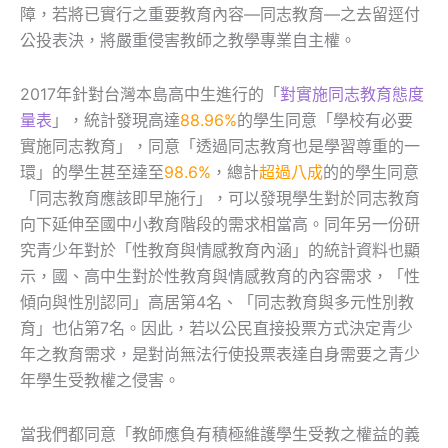
障，若將已實行之重要教育內容—同志教育—之去留逕付
公投表決，將嚴重侵害教師之教學專業自主權。
2017年針對台灣本島高中生進行的「
對實施同志教育態度
量表
」，統計發現高達
88.96%
的學生同意「學校有必要
實施同志教育」，同意「透過同志教育也是學習尊重的一
環」的學生甚至達至
98.6%
，總計
超過八成
的的學生同意
「同志教育應該即早施行」，可以發現學生對於同志教育
向下延伸至國中小教育階段的需求相當高。同年另一份研
究青少年對於「性教育與情感教育內涵」的統計資料也顯
示，國、高中生對於性教育與情感教育的內容需求，「性
傾向與性別認同」高居第4名、「同志教育與多元性別教
育」也佔第7名。因此，若以公民直接投票方式決定青少
年之教育需求，是對尚無法行使投票表達自身需要之青少
年學生受教權之侵害。
當我們都同意「教師應負有積極維護學生受教之權益的義