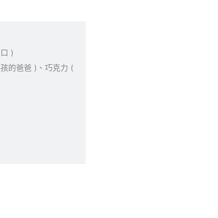
口 )
孩的爸爸 )、巧克力 (