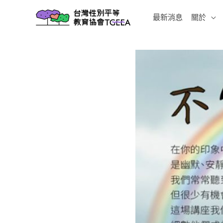
跳
最新消息
關於
至
主
要
內
容