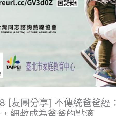
8.08 [友團分享] 不傳統爸爸
爸，細數成為爸爸的點滴