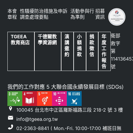
本會
性騷擾防治措施及申訴
活動參與行
招募
章程
調查處理要點
為準則
資訊
衛部
TGEEA
千德爾教
演
小
捐
年
教育商店
學資源網
講
額
款
度
救字
邀
捐
徵
工
第
約
款
信
作
11413645
報
告
號
我們的工作對應 5 大聯合國永續發展目標 (SDGs)
100045 台北市中正區羅斯福路三段 218-2 號 3 樓
info@tgeea.org.tw
02-2363-8841 ( Mon.-Fri. 10:00-17:00 補班日無