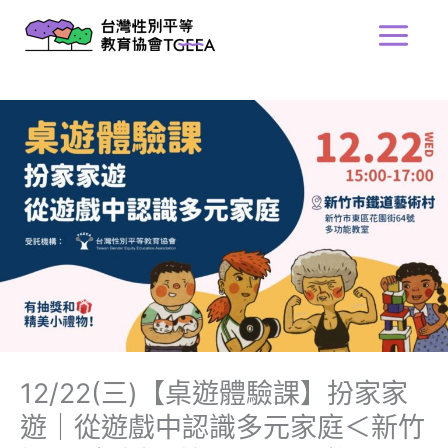
跳
Main
至
Menu
主
要
內
容
12/22(三)【桌遊體驗課】扮家家
遊｜從遊戲中認識多元家庭＜新竹