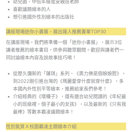
幼兒園、中低年級或安親班老師
喜歡議題繪本的人
想引進國外性別繪本的出版社
講座現場迷你小書展，展出達人推薦書單TOP30
在講座現場，我們將準備一個「迷你小書展」，展示3位
講者推薦的繪本書目，供參與聽眾翻閱。歡迎與講者們一
同討論繪本內容及說故事技巧唷！
從歷久彌新的「薩琪」系列、《奧力佛是個娘娘腔》，
到2022剛引進台灣的《瑪麗愛穿什麼就穿什麼》，多
本國內外性別平等繪本，推薦給家長們參考！
介紹經典的《壞種子》，還有適合幼兒閱讀的《年紀最
小的班級裡，個子最小的女孩》，以及最新的《只有我
最棒》等數本霸凌議題繪本！
性別氣質Ｘ校園霸凌主題繪本介紹