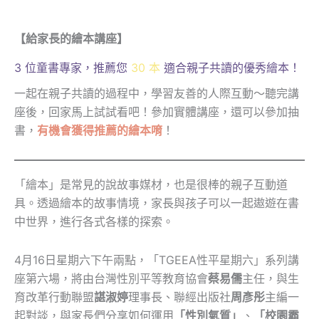
【給家長的繪本講座】
3 位童書專家，推薦您
30 本
適合親子共讀的優秀繪本！
一起在親子共讀的過程中，學習友善的人際互動～聽完講
座後，回家馬上試試看吧！參加實體講座，還可以參加抽
書，
有機會獲得推薦的繪本唷
！
「繪本」是常見的說故事媒材，也是很棒的親子互動道
具。透過繪本的故事情境，家長與孩子可以一起遨遊在書
中世界，進行各式各樣的探索。
4月16日星期六下午兩點，「TGEEA性平星期六」系列講
座第六場，將由台灣性別平等教育協會
蔡易儒
主任，與生
育改革行動聯盟
諶淑婷
理事長、聯經出版社
周彥彤
主編一
起對談，與家長們分享如何運用
「性別氣質」
、
「校園霸