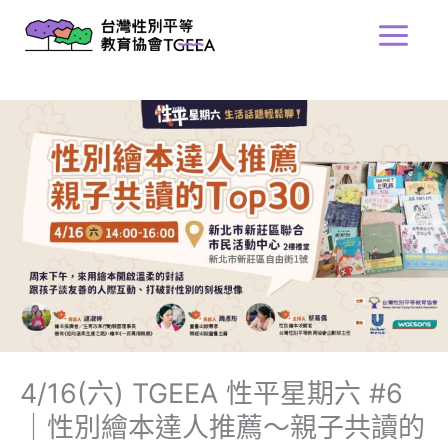
跳
Main
至
Menu
主
要
內
容
4/16(六) TGEEA 性平星期六 #6
｜性別繪本達人推薦～親子共讀的