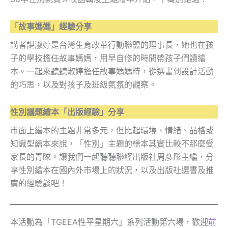
「
故事媽媽」經驗分享
講者諶淑婷是台灣生育改革行動聯盟的理事長，她也在孩
子的學校擔任故事媽媽，用早自修的時間帶孩子們讀繪
本。一起來聽聽淑婷擔任故事媽媽時，從選書到設計活動
的巧思，以及對孩子及班級氣氛的觀察。
性別議題繪本「出版經驗」分享
市面上繪本的主題非常多元，但比起環境、情緒、品格或
知識型繪本來說，「性別」主題的繪本其實比較不那麼受
家長的青睞。讓我們一起聽聽聯經出版社周彥彤主編，分
享性別繪本在國內外市場上的狀況，以及出版社選書及推
廣的經驗談吧！
本活動為「TGEEA性平星期六」系列活動第六場，歡迎
前