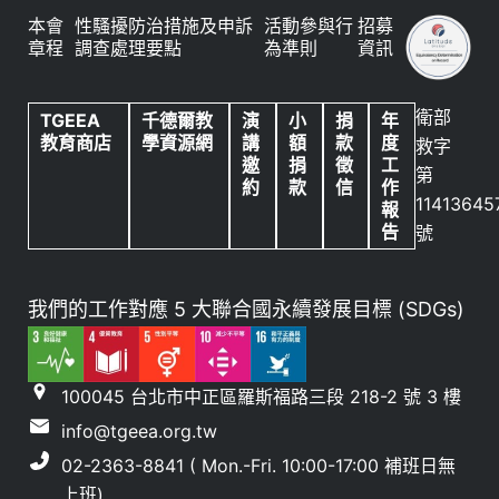
本會
性騷擾防治措施及申訴
活動參與行
招募
章程
調查處理要點
為準則
資訊
衛部
TGEEA
千德爾教
演
小
捐
年
教育商店
學資源網
講
額
款
度
救字
邀
捐
徵
工
第
約
款
信
作
11413645
報
告
號
我們的工作對應 5 大聯合國永續發展目標 (SDGs)
100045 台北市中正區羅斯福路三段 218-2 號 3 樓
info@tgeea.org.tw
02-2363-8841 ( Mon.-Fri. 10:00-17:00 補班日無
上班)