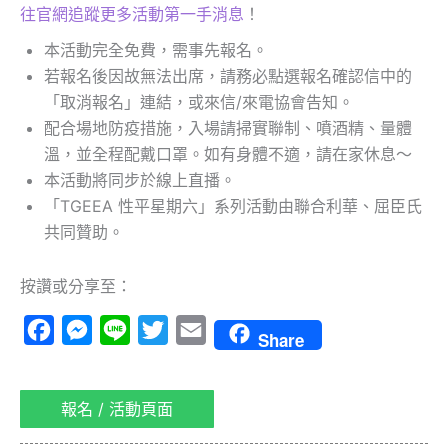
往官網追蹤更多活動第一手消息
！
本活動完全免費，需事先報名。
若報名後因故無法出席，請務必點選報名確認信中的
「取消報名」連結，或來信/來電協會告知。
配合場地防疫措施，入場請掃實聯制、噴酒精、量體
溫，並全程配戴口罩。如有身體不適，請在家休息～
本活動將同步於線上直播。
「TGEEA 性平星期六」系列活動由聯合利華、屈臣氏
共同贊助。
按讚或分享至：
Facebook
Messenger
Line
Twitter
Email
Share
報名 / 活動頁面