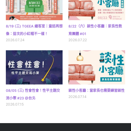
8/19 (三) TGEEA 繪客室｜童話再想
8/22（六）談性小客廳：家長性教
像：這次的小紅帽不一樣！
育團體 #01
2026.07.24
2026.07.22
08/05 (三) 性會性會！性平主題交
談性小客廳：當家長也需要練習談性
2026.07.14
流小聚 #23 @台北
2026.07.15