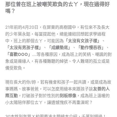
那位曾在班上被嘲笑欺負的ㄊㄚ，現在過得好
嗎？
21年前的4月20日，在屏東的高樹國中，有位來不及長大
的少年葉永鋕，每當提起他，總能連結回想起求學過程
中，班上的那個ㄊㄚ，可能因為
「太沒有女孩子樣」
、
「太沒有男孩子樣」
、
「成績墊底」
、
「動作慢吞吞」
、
「喜歡OOO」
….等各種原因，成為班上的笑柄、嘲諷的對
象或是邊緣人，有各種難聽的綽號、令人難堪的孤立或是
備受欺負。
現在長大的你/妳，若有機會和孩子一起共讀，或是成為故
事媽媽、故事爸爸，可以怎麼用繪本來跟孩子談
友善的人
際互動
，打破孩子對於性別的
刻板想像
，成為班上溫暖的
小太陽陪伴那位ㄊㄚ，讓遺憾愧疚不再重演呢？
30本性別氣質Ｘ校園霸凌主題繪本介紹，千萬別錯過！