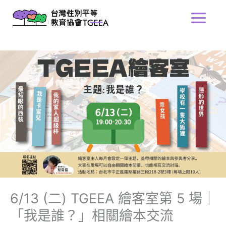
跳
Main
至
Menu
主
要
內
容
6/13 (二) TGEEA 繪客室第 5 場｜
「我是誰？」相關繪本交流