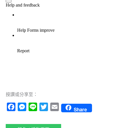
按讚或分享至：
Facebook
Messenger
Line
Twitter
Email
Share