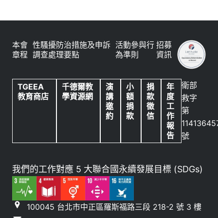
本會
性騷擾防治措施及申訴
活動參與行
招募
章程
調查處理要點
為準則
資訊
衛部
TGEEA
千德爾教
演
小
捐
年
教育商店
學資源網
講
額
款
度
救字
邀
捐
徵
工
第
約
款
信
作
11413645
報
告
號
我們的工作對應 5 大聯合國永續發展目標 (SDGs)
100045 台北市中正區羅斯福路三段 218-2 號 3 樓