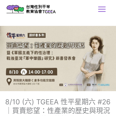
跳
Main
至
Menu
主
要
內
容
8/10 (六) TGEEA 性平星期六 #26
｜買賣慾望：性產業的歷史與現況