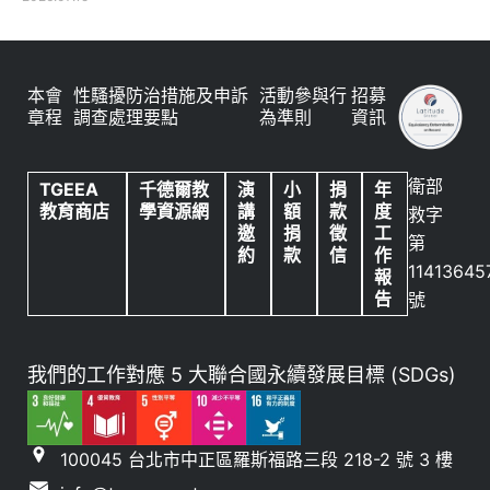
本會
性騷擾防治措施及申訴
活動參與行
招募
章程
調查處理要點
為準則
資訊
衛部
TGEEA
千德爾教
演
小
捐
年
教育商店
學資源網
講
額
款
度
救字
邀
捐
徵
工
第
約
款
信
作
11413645
報
告
號
我們的工作對應 5 大聯合國永續發展目標 (SDGs)
100045 台北市中正區羅斯福路三段 218-2 號 3 樓