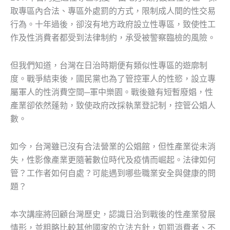
取專區內合法、專區外處罰的方式，限制成人間的性交易
行為。十年過後，卻沒有地方政府設立性專區，致使性工
作及性消費者都受到法律制約，承受被警察臨檢的風險。
但我們知道，台灣在日治時期便有類似性專區的遊廓制
度。戰爭結束後，國民黨也為了管控軍人的性慾，設立專
屬軍人的性消費空間─軍中樂園。戰後雖有短暫廢娼，性
產業卻依然蓬勃，致使政府改採執業登記制，控管公娼人
數。
如今，台灣雖已沒有合法營業的公娼館，但性產業從未消
失，性影像產業更隨著數位時代及疫情而崛起。法律如何
管？工作者如何自處？可能遇到哪些職業安全與健康的問
題？
本次講座將回顧台灣歷史，認識日治到戰後的性產業發展
情形，並粗略比較其他國家的立法方針，如罰消費者、不