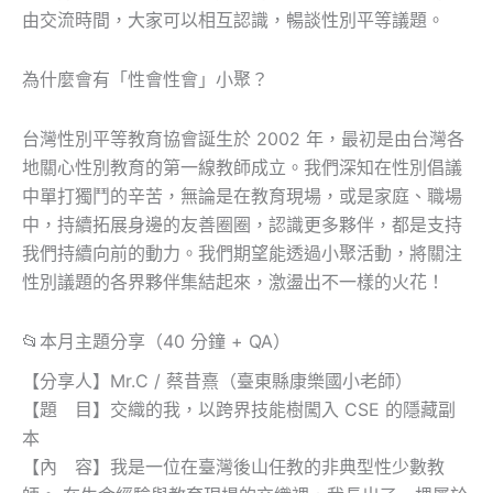
由交流時間，大家可以相互認識，暢談性別平等議題。
為什麼會有「性會性會」小聚？
台灣性別平等教育協會誕生於 2002 年，最初是由台灣各
地關心性別教育的第一線教師成立。我們深知在性別倡議
中單打獨鬥的辛苦，無論是在教育現場，或是家庭、職場
中，持續拓展身邊的友善圈圈，認識更多夥伴，都是支持
我們持續向前的動力。我們期望能透過小聚活動，將關注
性別議題的各界夥伴集結起來，激盪出不一樣的火花！
📂本月主題分享（40 分鐘 + QA）
【分享人】Mr.C / 蔡昔熹（臺東縣康樂國小老師）
【題 目】交織的我，以跨界技能樹闖入 CSE 的隱藏副
本
【內 容】我是一位在臺灣後山任教的非典型性少數教