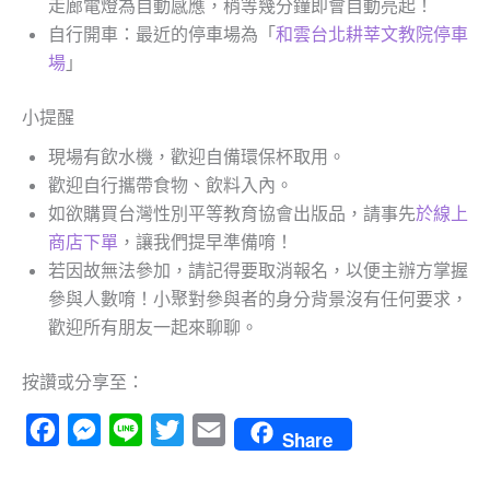
走廊電燈為自動感應，稍等幾分鐘即會自動亮起！
自行開車：最近的停車場為「
和雲台北耕莘文教院停車
場
」
小提醒
現場有飲水機，歡迎自備環保杯取用。
歡迎自行攜帶食物、飲料入內。
如欲購買台灣性別平等教育協會出版品，請事先
於線上
商店下單
，讓我們提早準備唷！
若因故無法參加，請記得要取消報名，以便主辦方掌握
參與人數唷！小聚對參與者的身分背景沒有任何要求，
歡迎所有朋友一起來聊聊。
按讚或分享至：
Facebook
Messenger
Line
Twitter
Email
Share