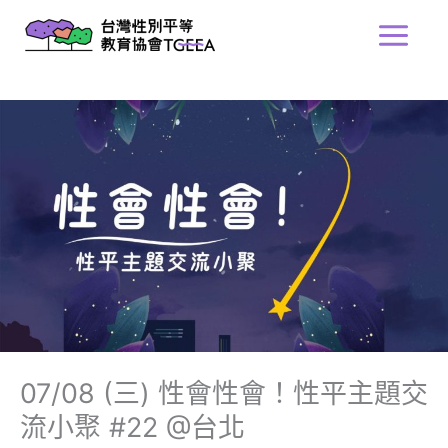
跳
Main
至
Menu
主
要
內
容
07/08 (三) 性會性會！性平主題交
流小聚 #22 @台北