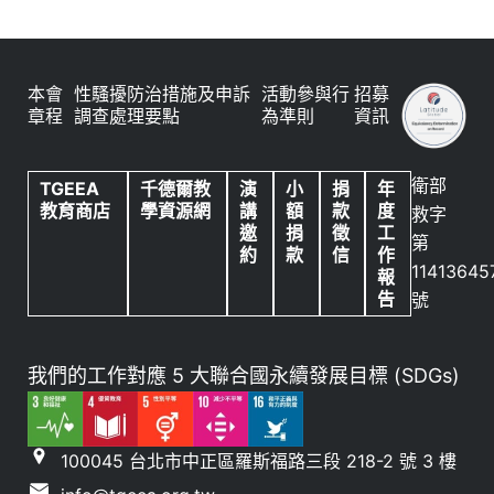
本會
性騷擾防治措施及申訴
活動參與行
招募
章程
調查處理要點
為準則
資訊
衛部
TGEEA
千德爾教
演
小
捐
年
教育商店
學資源網
講
額
款
度
救字
邀
捐
徵
工
第
約
款
信
作
11413645
報
告
號
我們的工作對應 5 大聯合國永續發展目標 (SDGs)
100045 台北市中正區羅斯福路三段 218-2 號 3 樓