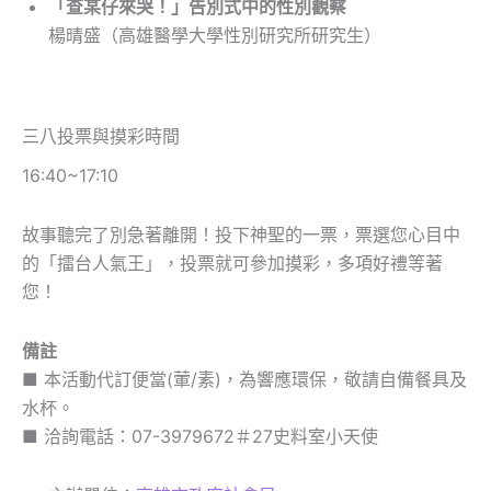
「查某仔來哭！」告別式中的性別觀察
楊晴盛（高雄醫學大學性別研究所研究生）
三八投票與摸彩時間
16:40~17:10
故事聽完了別急著離開！投下神聖的一票，票選您心目中
的「擂台人氣王」，投票就可參加摸彩，多項好禮等著
您！
備註
■ 本活動代訂便當(葷/素)，為響應環保，敬請自備餐具及
水杯。
■ 洽詢電話：07-3979672＃27史料室小天使