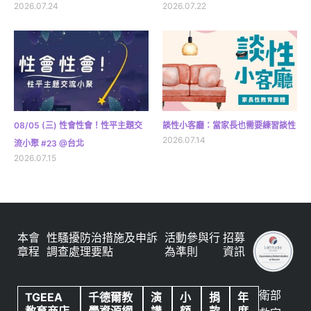
2026.07.24
2026.07.22
08/05 (三) 性會性會！性平主題交
談性小客廳：當家長也需要練習談性
2026.07.14
流小聚 #23 @台北
2026.07.15
本會
性騷擾防治措施及申訴
活動參與行
招募
章程
調查處理要點
為準則
資訊
衛部
TGEEA
千德爾教
演
小
捐
年
教育商店
學資源網
講
額
款
度