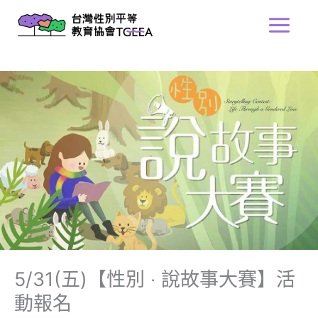
跳
Main
至
Menu
主
要
內
容
5/31(五)【性別 ‧ 說故事大賽】活
動報名