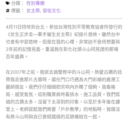
分類：
性別專欄
標籤：
女主祭
,
習俗文化
4月11日特地到台北，參加台灣性別平等教育協會所發行的
《女生正步走—牽手催生女主祭》紀錄片首映。雖然台中
也會有中部首映，但是在我的心裡，非常迫不急待想要與
2年前的記憶見面，重溫我在彰化社頭斗山祠見證的那場
百年盛典。
在2007年之前，我就去過整修中的斗山祠，熱愛古蹟的尪
帶我走進那片古厝時，還在門口巧遇為大門彩繪的鹿港工
藝師朋友。我們仔仔細細把宗祠內外瞧了個夠，我看格
局、感受氣氛，尪則職業病地看排水、施工品質。我們逛
過的古蹟太多，沒留下太深刻的印象，以至於多年後在課
堂上，老師提起我們將要「戶外教學」的地點時，我還沒
有將斗山祠與自已曾經踏過的足跡連結在一起。