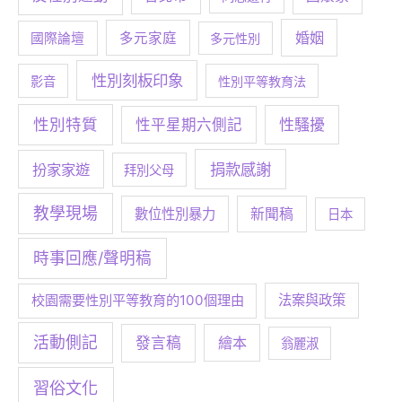
婚姻
多元家庭
國際論壇
多元性別
性別刻板印象
影音
性別平等教育法
性別特質
性騷擾
性平星期六側記
捐款感謝
扮家家遊
拜別父母
教學現場
數位性別暴力
新聞稿
日本
時事回應/聲明稿
校園需要性別平等教育的100個理由
法案與政策
活動側記
發言稿
繪本
翁麗淑
習俗文化