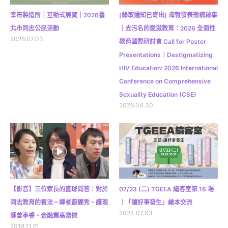
幸符製造所｜互動式展覽｜2026臺
[錄取通知已寄出] 海報發表徵稿啟事
北市同志公民活動
｜去污名的愛滋教育：2026 全面性
2026.07.03
教育國際研討會 Call for Poster
Presentations｜Destigmatizing
HIV Education: 2026 International
Conference on Comprehensive
Sexuality Education (CSE)
2026.04.30
【影音】三位家長的直球問答：對於
07/23 (二) TGEEA 繪客室第 16 場
同志教育的看法－譯者蔚遲秀、護理
｜「讓好事發生」繪本交流
2024.07.03
師曾亭睿、金融業高贈傑
2018.11.21