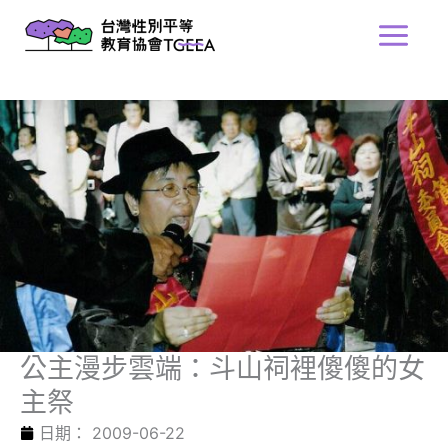
跳
Main
至
Menu
主
要
內
容
公主漫步雲端：斗山祠裡傻傻的女
主祭
日期：
2009-06-22