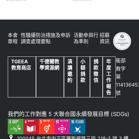
本會
性騷擾防治措施及申訴
活動參與行
招募
章程
調查處理要點
為準則
資訊
衛部
TGEEA
千德爾教
演
小
捐
年
教育商店
學資源網
講
額
款
度
救字
邀
捐
徵
工
第
約
款
信
作
11413645
報
告
號
我們的工作對應 5 大聯合國永續發展目標 (SDGs)
100045 台北市中正區羅斯福路三段 218-2 號 3 樓