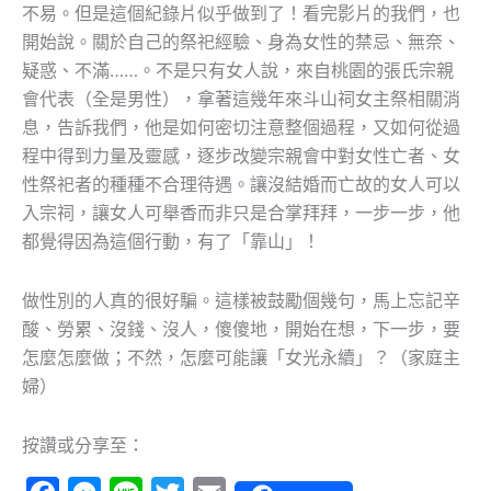
不易。但是這個紀錄片似乎做到了！看完影片的我們，也
開始說。關於自己的祭祀經驗、身為女性的禁忌、無奈、
疑惑、不滿……。不是只有女人說，來自桃園的張氏宗親
會代表（全是男性），拿著這幾年來斗山祠女主祭相關消
息，告訴我們，他是如何密切注意整個過程，又如何從過
程中得到力量及靈感，逐步改變宗親會中對女性亡者、女
性祭祀者的種種不合理待遇。讓沒結婚而亡故的女人可以
入宗祠，讓女人可舉香而非只是合掌拜拜，一步一步，他
都覺得因為這個行動，有了「靠山」！
做性別的人真的很好騙。這樣被鼓勵個幾句，馬上忘記辛
酸、勞累、沒錢、沒人，傻傻地，開始在想，下一步，要
怎麼怎麼做；不然，怎麼可能讓「女光永續」？（家庭主
婦）
按讚或分享至：