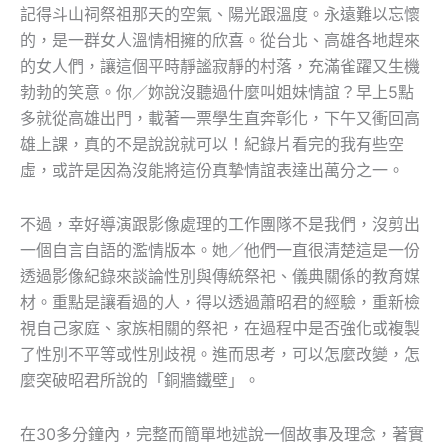
記得斗山祠祭祖那天的空氣、陽光跟溫度。永遠難以忘懷
的，是一群女人溫情相擁的欣喜。從台北、高雄各地趕來
的女人們，讓這個平時靜謐寂靜的村落，充滿雀躍又生機
勃勃的笑意。你／妳說沒聽過什麼叫姐妹情誼？早上5點
多就從高雄出門，載著一票學生直奔彰化，下午又衝回高
雄上課，真的不是說說就可以！紀錄片看完的我有些空
虛，或許是因為沒能將這份真摯情誼表達出萬分之一。
不過，幸好導演跟影像處理的工作團隊不是我們，沒剪出
一個自言自語的濫情版本。她／他們一直很清楚這是一份
透過影像紀錄來談論性別與傳統祭祀、儀典關係的教育媒
材。重點是讓看過的人，得以透過蕭昭君的經驗，重新檢
視自己家庭、家族相關的祭祀，在過程中是否強化或複製
了性別不平等或性別歧視。進而思考，可以怎麼改變，怎
麼突破昭君所說的「銅牆鐵壁」。
在30多分鐘內，完整而簡單地述說一個故事及理念，著實