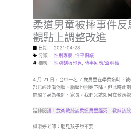
柔道男童被摔事件反思
觀點上調整改進
日期：
2021-04-28
分類：
性別專欄
,
性平倡議
標籤：
性別刻板印象
,
時事回應/聲明稿
4 月 21 日，台中一名 7 歲男童在學柔道時
部已經逐漸消腫、腦壓也開始下降。但此時此刻
問題？身為老師、家長，我們又該如何在教育觀
延伸閱
讀：
武術教練談柔道男童腦死：教練該放
諶淑婷老師：聽見孩子說不要