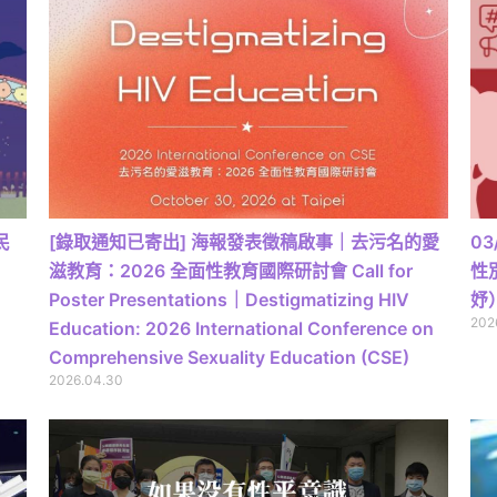
民
[錄取通知已寄出] 海報發表徵稿啟事｜去污名的愛
03
滋教育：2026 全面性教育國際研討會 Call for
性
Poster Presentations｜Destigmatizing HIV
妤
202
Education: 2026 International Conference on
Comprehensive Sexuality Education (CSE)
2026.04.30