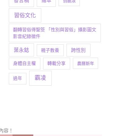
發言稿
繪本
翁麗淑
習俗文化
翻轉習俗得聖筊 「性別與習俗」攝影圖文
影音紀錄徵件
葉永鋕
跨性別
親子教養
身體自主權
轉載分享
農曆新年
霸凌
過年
內容！