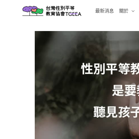
跳
最新消息
關於
至
主
要
內
容