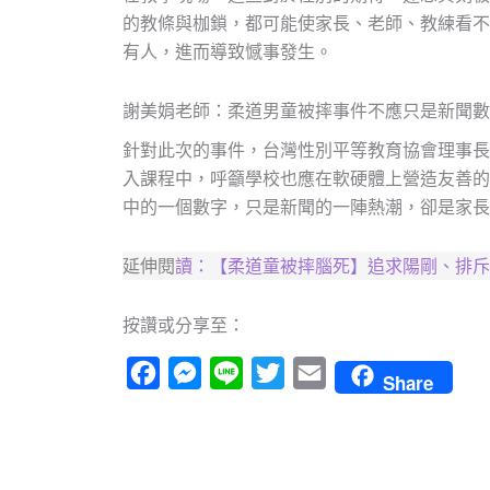
的教條與枷鎖，都可能使家長、老師、教練看不
有人，進而導致憾事發生。
謝美娟老師：柔道男童被摔事件不應只是新聞數
針對此次的事件，台灣性別平等教育協會理事長
入課程中，呼籲學校也應在軟硬體上營造友善的
中的一個數字，只是新聞的一陣熱潮，卻是家長
延伸閱
讀：
【柔道童被摔腦死】追求陽剛、排斥
按讚或分享至：
Facebook
Messenger
Line
Twitter
Email
Share