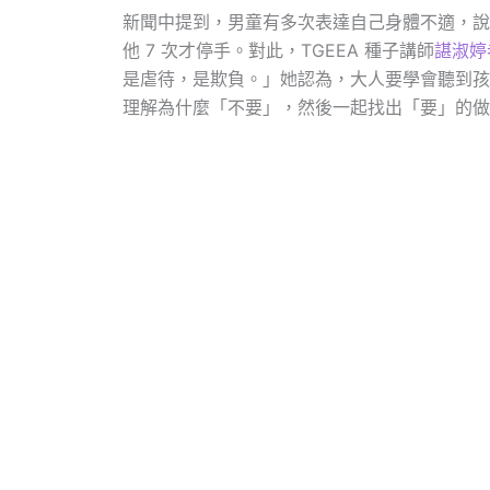
新聞中提到，男童有多次表達自己身體不適，說
他 7 次才停手。對此，TGEEA 種子講師
諶淑婷
是虐待，是欺負。」她認為，大人要學會聽到孩
理解為什麼「不要」，然後一起找出「要」的做