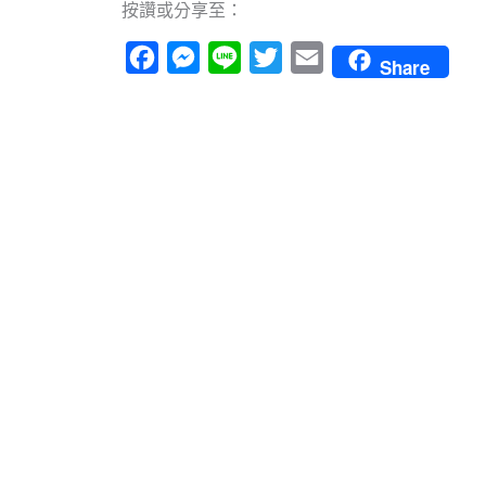
按讚或分享至：
Facebook
Messenger
Line
Twitter
Email
Share