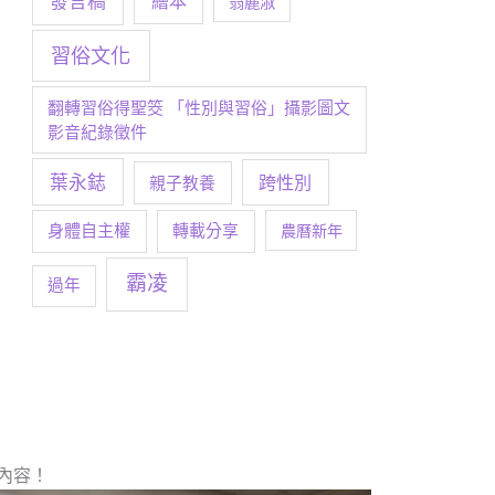
發言稿
繪本
翁麗淑
習俗文化
翻轉習俗得聖筊 「性別與習俗」攝影圖文
影音紀錄徵件
葉永鋕
跨性別
親子教養
身體自主權
轉載分享
農曆新年
霸凌
過年
內容！