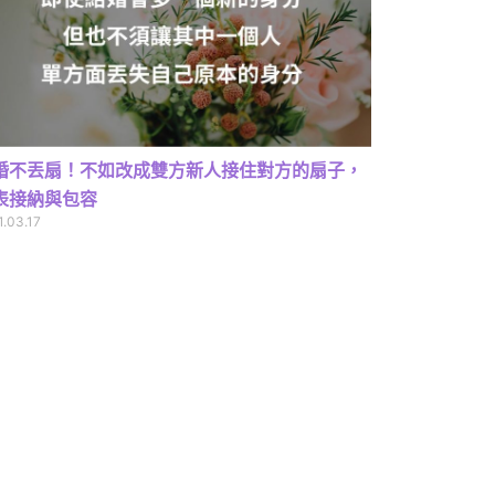
婚不丟扇！不如改成雙方新人接住對方的扇子，
表接納與包容
1.03.17