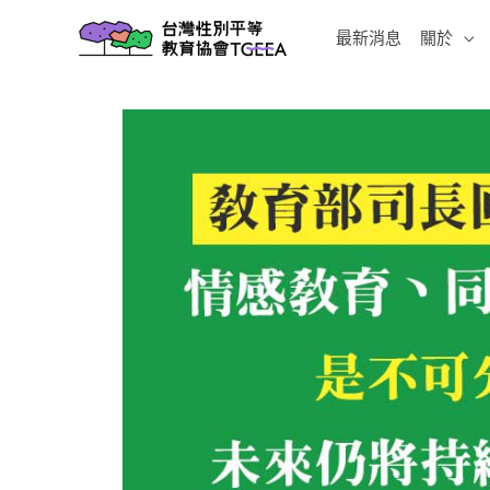
跳
最新消息
關於
至
主
要
內
容