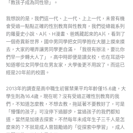
「教孩子成為同性戀」。
我想說的是，我們這一代、上一代、上上一代，未曾有機
會受過一點點正確的性別教育與性教育，我們從總裁系列
的羅曼史小說、A片、H漫畫、爸媽藏起來的A片，看到了
一個奇異新世界，國中男同學把女同學抱在大腿上摸來摸
去，大家的嘲弄讓男同學更自滿，「我很有辦法，要比你
們早一步轉大人了」，高中時即便是讀女校，也在耳語中
知道哪位女同學住在男友家，大學後更不用說了。而這已
經是20年前的校園。
2013年的調查是高中職生初嘗禁果平均年齡僅15.6歲，大
學生則為16.4歲，現在呢？沒有受過正確性別教育的我
們，不知道怎麼教，不想去教，拖延著不要教好了，可是
「懵懂的孩子」可沒停下過腳步，當過孩子的我們都知
道，當然是加速去探索，不然每年未成年生子三千人是怎
麼來的？不就是成人曾鼓勵過的「從探索中學習」，成人