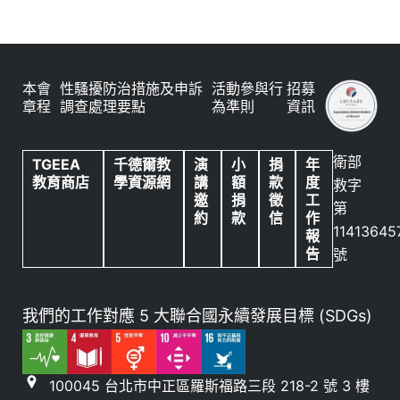
本會
性騷擾防治措施及申訴
活動參與行
招募
章程
調查處理要點
為準則
資訊
衛部
TGEEA
千德爾教
演
小
捐
年
教育商店
學資源網
講
額
款
度
救字
邀
捐
徵
工
第
約
款
信
作
11413645
報
告
號
我們的工作對應 5 大聯合國永續發展目標 (SDGs)
100045 台北市中正區羅斯福路三段 218-2 號 3 樓