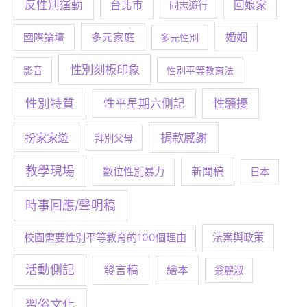
反性別運動
台北市
回娘家
同志遊行
婚姻
多元家庭
國際論壇
多元性別
性別刻板印象
影音
性別平等教育法
性別特質
性騷擾
性平星期六側記
捐款感謝
扮家家遊
拜別父母
教學現場
數位性別暴力
新聞稿
日本
時事回應/聲明稿
校園需要性別平等教育的100個理由
法案與政策
活動側記
發言稿
繪本
翁麗淑
習俗文化