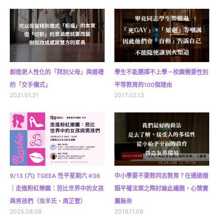
創造更人性化的「拜別父母」與婚禮
學生不能選擇不上學－校園需要性別
的「交手儀式」
平等教育的100個理由
2021.01.21
2017.02.13
9/13 (六) TGEEA 性平星期六 #36
中小學要不要教同志教育？在通過婚
｜走進粉紅樂園：芭比世界中的女孩
姻平權法案之際討論此議題，心情實
與男孩們（虫羊氏、周芷萱）
屬無奈
2025.08.08
2019.11.06