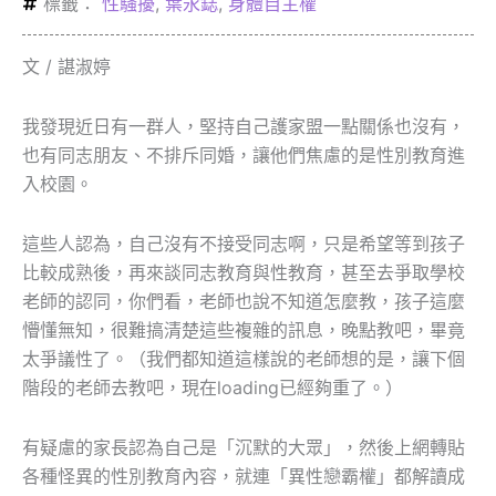
標籤：
性騷擾
,
葉永鋕
,
身體自主權
文 / 諶淑婷
我發現近日有一群人，堅持自己護家盟一點關係也沒有，
也有同志朋友、不排斥同婚，讓他們焦慮的是性別教育進
入校園。
這些人認為，自己沒有不接受同志啊，只是希望等到孩子
比較成熟後，再來談同志教育與性教育，甚至去爭取學校
老師的認同，你們看，老師也說不知道怎麼教，孩子這麼
懵懂無知，很難搞清楚這些複雜的訊息，晚點教吧，畢竟
太爭議性了。（我們都知道這樣說的老師想的是，讓下個
階段的老師去教吧，現在loading已經夠重了。）
有疑慮的家長認為自己是「沉默的大眾」，然後上網轉貼
各種怪異的性別教育內容，就連「異性戀霸權」都解讀成