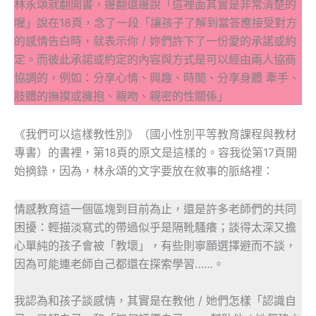
林永頌就翻開書，邊翻還邊說「這裡面其實是非常清楚的
喔」說在18頁，念了一段「讓孩子了解到當答應接受對方
的感情告白時，就表示你 / 妳們許下了一份愛的承諾或約
定。而彼此承諾或約定的內容與方式是可以經由兩人協商
協調的，例如：分享心情、興趣、時間、分享身體 牽手、
肢體的撫摸或擁抱、親吻、親密的性關係」
《我們可以這樣教性別》（國小性別平等教育課程與教材
專書）的書裡，第18頁的原文是這樣的。容我從第17頁開
始摘錄，因為，林永頌的文字要放在敘事的脈絡裡：
情感教育這一個區塊到目前為止，還是許多老師們的共同
困擾：輕描淡寫式的帶過似乎是隔靴騷癢；談得太深又擔
心單純的孩子會被「教壞」，有些則寧願選擇避而不談，
因為可能連老師自己都還在探索學習……。
我認為和孩子談感情，其實是在教他 / 她們怎樣「認識自