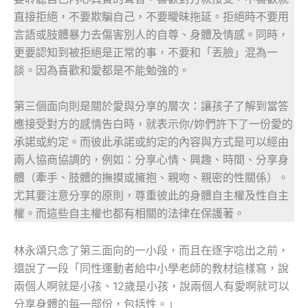
直接拒絕，不要欺騙自己，不要曖昧拖延。拒絕時不要用
言語或肢體暴力去傷害別人的自尊、身體及情感。同時，
更要認知到被拒絕是正常的事，不要和「丟臉」混為一
談。因為喜歡和愛都是不能勉強的。
第三個面向則是關於愛與分享的層次：讓孩子了解到當答
應接受對方的感情告白時，就表示你/妳們許下了一份愛的
承諾或約定。而彼此承諾或約定的內容與方式是可以經由
兩人協商協調的，例如：分享心情、興趣、時間、分享身
體（牽手、肢體的撫摸或擁抱、親吻、親密的性關係）。
尤其要注意分享的原則，尊重彼此的身體自主權及性自主
權。而這些自主權也都有相關的法律在保護著。
林永頌只念了第三面向的一小段，而且在逐字唸出之前，
還說了一段「同性運動者給中小學老師的教材這樣寫，說
兩個人啊就是小孩、12歲是小孩，說兩個人有愛啊就可以
分享身體的每一部份，包括性。」