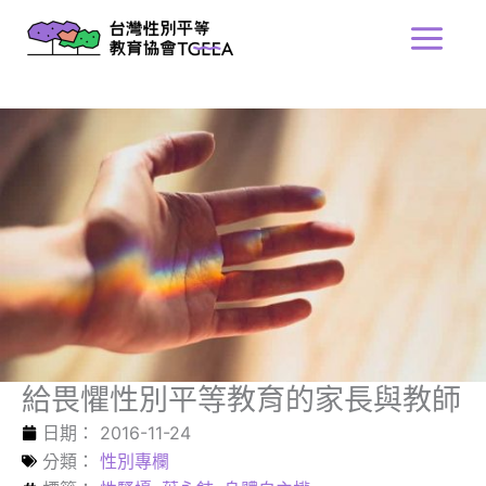
跳
Main
至
Menu
主
要
內
容
給畏懼性別平等教育的家長與教師
日期：
2016-11-24
分類：
性別專欄