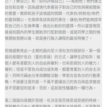
己、了解自己」和「如何評價自己」──幫助他 / 她們建立
自信和自尊。因為感情代表著孩子對自己的性與親密關係
的需要。教師和孩子談情感的問題，代表你/妳對他/她們
的愛與關心，也是師長該負起的責任，讓他/她們能夠提早
對自己的人生做準備，做出比較好的選擇。所以當發現班
級或校園內的學生開始流行配對遊戲，或是同學之間的情
愫開始發酵以後，就是進行融入課程的最佳時機了。
而情感教育此一主題的面向至少須包含四個部份，第一個
面向是關於告白〔愛的表達〕的方式，讓學生認知到：每
個人都有喜歡別人的自由與權利，也有拒絕別人的權力 /
權利；但是不管告白成功或失敗，都要尊重別人的自主決
定。同時可藉由分享與體驗活動，學習合宜告白的行動策
略。不過要注意的是，千萬不要讓自己的告白與追求變成
是不受歡迎的追求，否則，這就是性騷擾的一種行為。
第二個面向是關於拒絕，在決定是否接受或拒絕的時候，
要聆聽自己內心真實的聲音，喜歡對方就接受，不喜歡就