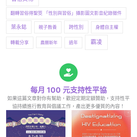
翻轉習俗得聖筊 「性別與習俗」攝影圖文影音紀錄徵件
葉永鋕
跨性別
身體自主權
親子教養
霸凌
轉載分享
農曆新年
過年
每月 100 元支持性平協
如果這篇文章對你有幫助，歡迎定期定額贊助，支持性平
協持續進行教育與倡議工作，產出更多優質的內容！