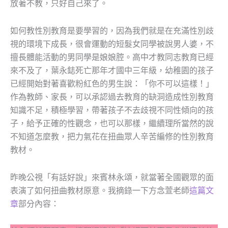
放著不教，只好自己來了。
如何教性別教育是要學習的，因為我們就是在充滿性別歧
視的環境下成長，很會運動的短髮女同學被說男人婆，不
擅長體能活動的男同學是娘娘腔。高中才教同志教育已經
來不及了，葉永鋕死亡那年才國中三年級，幼稚園的孩子
已經開始對著喜歡粉紅色的男生說：「你不可以這樣！」
作為教師、家長，可以承認過去教育的缺洞造成性別教育
知識不足，積極學習，帶著孩子不去歧視不同性傾向的孩
子，給予正確的性觀念，也可以那樣，繼續理所當然的說
不知道怎麼教，把力氣花在扭曲眾人辛苦編修的性別教育
教材。
昨晚公視「有話好說」來賓林永頌，就當著全國觀眾的面
表演了如何扭曲教材原意。我摘錄一下方念萱老師
這篇文
章
部分內容：